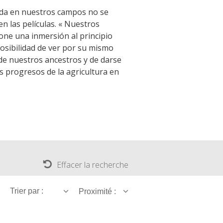
The Crypta of Auzits
vida en nuestros campos no se
 las películas. « Nuestros
Touring the
one una inmersión al principio
surroundings
posibilidad de ver por su mismo
 de nuestros ancestros y de darse
os progresos de la agricultura en
The most beautiful villages in France
Typical villages
The bastides in Rouergue
Artistic and Historical Cities
From the Lot valley to the
Decazeville-Aubin countryside
Sites from the UNESCO world
heritage list
Effacer la recherche
Trier par :
Proximité :