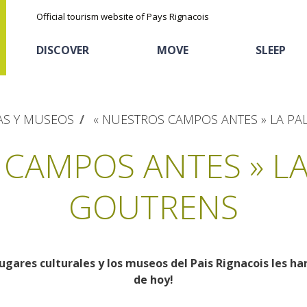
Official tourism website of Pays Rignacois
DISCOVER
MOVE
SLEEP
TAS Y MUSEOS
« NUESTROS CAMPOS ANTES » LA PA
CAMPOS ANTES » LA
GOUTRENS
The natural sites
Cycling
Hôtels and holiday
The chestnut
village
The Ethno-botanical Path
ugares culturales y los museos del Pais Rignacois les har
Sports
Discovery of the soil
The Moist Area of Maymac
de hoy!
Unusual
The landscape spots