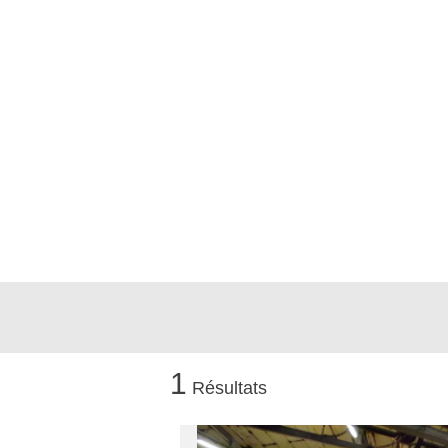
Visits and museums
Guided visits
Espace George Rouquier in Goutrens
(George Rouquier Museum)
« Our countryside in the old days »
La Palairie in Goutrens
The blacksmith workshop and
ancient trades museum of Belcastel
Un oeil sur le passé
Artists and craftspeople
1
Résultats