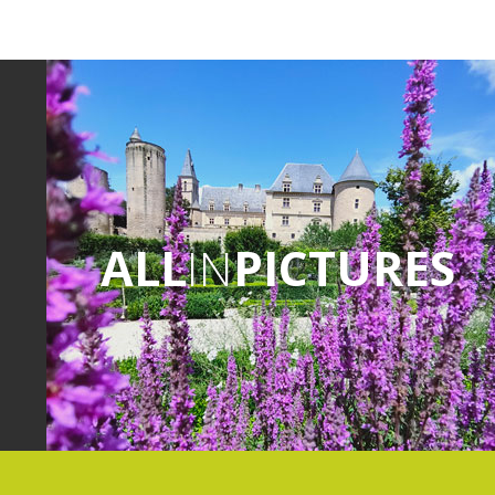
ALL
IN
PICTURES