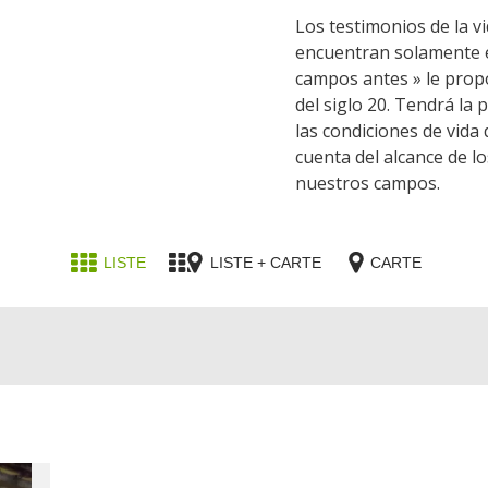
accomodation
Los testimonios de la 
encuentran solamente en
The local
campos antes » le prop
gastronomy
del siglo 20. Tendrá la 
las condiciones de vida
cuenta del alcance de l
The chestnut
nuestros campos.
The vineyards
Markets and fairs
Discovery of the soil
LISTE
LISTE + CARTE
CARTE
Receipts and local products