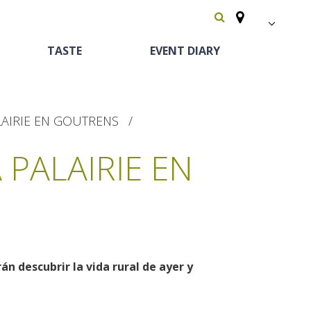
FR
TASTE
EVENT DIARY
EN
Español
LAIRIE EN GOUTRENS
 PALAIRIE EN
Heritage and
Horse riding
Bed and breackfast
The vineyards
curiosities
án descubrir la vida rural de ayer y
Receipts and local
The castle and garden of Bournazel
Motorhomes
products
The castle of Belcastel