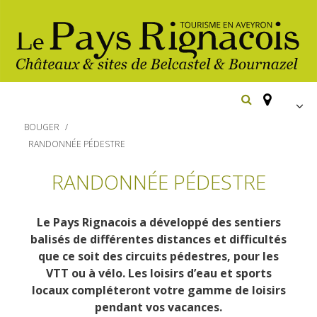
FR
BOUGER
EN
RANDONNÉE PÉDESTRE
Españ
Los
RANDONNÉE PÉDESTRE
imprescindibles
Senderismo
Le Pays Rignacois a développé des sentiers
Belcastel: pueblo y castillo
balisés de différentes distances et difficultés
Cicloturismo
Bournazel: pueblo y castillo
que ce soit des circuits pédestres, pour les
Hoteles y centros
VTT ou à vélo. Les loisirs d’eau et sports
de vacaciones
Los parajes
Equitación
locaux compléteront votre gamme de loisirs
naturales
Restaurantes
pendant vos vacances.
Casas de