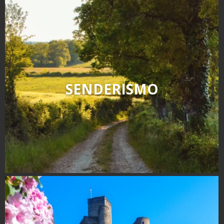
Rouquier en Goutrens
« Nuestros campos antes »
La Palairie en Goutrens
El museo de la fragua
un ojo en el pasado
artistas y artesanos
SENDERISMO
La gastronomía
local
La castaña
Las vinas
Las ferias y mercados
Descubrimiento del terruño
Recetas y productos locales
Pasear en menos
de cien