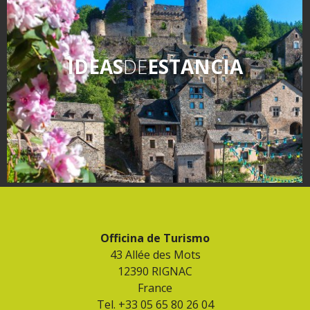
kilómetros
Los más bonitos pueblos en
IDEAS
DE
ESTANCIA
Francia
Otras hermosas aldeas
El Pays des Bastides du
Rouergue
Las ciudades y países de
arte y historia
De la valle del Lot al País
Decazeville – Aubin
Patrimonio mundial de la
UNESCO
Officina de Turismo
43 Allée des Mots
12390 RIGNAC
France
Tel. +33 05 65 80 26 04