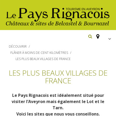
FR
DÉCOUVRIR
EN
FLÂNER À MOINS DE CENT KILOMÈTRES
LES PLUS BEAUX VILLAGES DE FRANCE
Españ
Los
imprescindibles
LES PLUS BEAUX VILLAGES DE
FRANCE
Senderismo
Belcastel: pueblo y castillo
Cicloturismo
Bournazel: pueblo y castillo
Hoteles y centros
Le Pays Rignacois est idéalement situé pour
de vacaciones
Los parajes
visiter l’Aveyron mais également le Lot et le
Equitación
Tarn.
naturales
Restaurantes
Casas de
Voici les sites que nous vous conseillons.