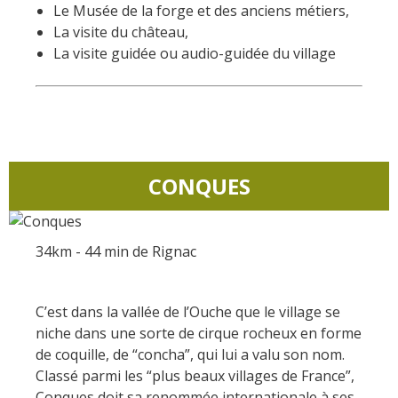
Le Musée de la forge et des anciens métiers,
kilómetros
La visite du château,
La visite guidée ou audio-guidée du village
Los más bonitos pueblos en
Francia
Otras hermosas aldeas
El Pays des Bastides du
Rouergue
Las ciudades y países de
CONQUES
arte y historia
De la valle del Lot al País
Decazeville – Aubin
34km - 44 min de Rignac
Patrimonio mundial de la
UNESCO
C’est dans la vallée de l’Ouche que le village se
niche dans une sorte de cirque rocheux en forme
de coquille, de “concha”, qui lui a valu son nom.
Classé parmi les “plus beaux villages de France”,
Conques doit sa renommée internationale à ses