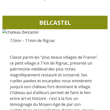
Actividades
huéspedes
La castaña
náuticas, baño
El sendero etno-botanico en
Ségala "Al travers"
Casas rurales y
Las vinas
Actividades
La zona húmeda de
de alquiler
BELCASTEL
deportivas
Maymac
Las ferias y
Vistas
Campings
mercados
Patrimonio y
7,5km – 11min de Rignac
Alojamientos
Descubrimiento
lugares de interes
insólitos
del terruño
Classé parmi les “plus beaux villages de France”,
El castillo y jardín de
Camping-car
Recetas y
ce petit village à 7 km de Rignac, présente un
Bournazel
productos locales
patrimoine médiéval des plus riches
El castillo de Belcastel
magnifiquement restauré et conservé. Ses
La cripta de Auzits en verano
ruelles pavées et escarpées nous emmènent
jusqu’à son château fort dominant le village.
Visitas y Museos
Château qui d’ailleurs permet de faire le lien
entre art et histoire : c’est à la fois un
Las visitas guiadas
témoignage du Moyen-Age de par son
El museo de Georges