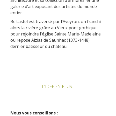
architecture et sa collection d’armures, et une
Rouquier en Goutrens
galerie d’art exposant des artistes du monde
« Nuestros campos antes »
entier.
La Palairie en Goutrens
Belcastel est traversé par l’Aveyron, on franchi
El museo de la fragua
alors la rivière grâce au Vieux pont gothique
un ojo en el pasado
pour rejoindre l'église Sainte Marie-Madeleine
artistas y artesanos
où repose Alzias de Saunhac (1373-1448),
dernier bâtisseur du château.
La gastronomía
local
La castaña
Las vinas
Las ferias y mercados
L'IDEE EN PLUS...
Descubrimiento del terruño
Recetas y productos locales
Pasear en menos
de cien
Nous vous conseillons :