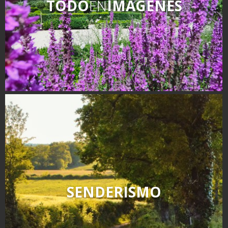
TODO
EN
IMÁGENES
SENDERISMO