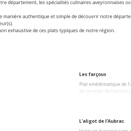
re département, les spécialités culinaires aveyronnaises o
insólitos
La zona húmeda de Maymac
Vistas
 une manière authentique et simple de découvrir notre dépar
ur(s).
La gastronomía
on exhaustive de ces plats typiques de notre région.
local
La castaña
Las vinas
Las ferias y mercados
Descubrimiento del terruño
Les farçous
Recetas y productos locales
Plat emblématique de l'A
de recettes de farçous 
C'est un plat simple qui
humeurs et les sensibil
En voici un exemple de 
L’aligot de l’Aubrac
4 verts de blette, 1 bou
Venir en Aveyron sans g