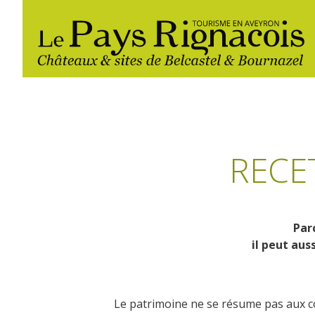
RECE
Par
Los imprescindibles
Senderismo
Hoteles y centros de
Restaurantes
il peut aus
vacaciones
Belcastel: pueblo y castillo
Actividades
Las ferias y
Bournazel: pueblo y castillo
náuticas, baño
Campings
mercados
Le patrimoine ne se résume pas aux c