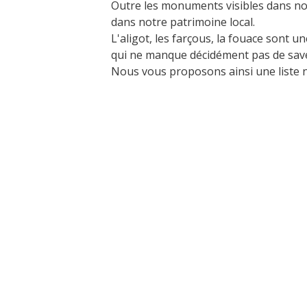
Outre les monuments visibles dans not
dans notre patrimoine local.
L'aligot, les farçous, la fouace sont
qui ne manque décidément pas de save
Visitas y Museos
Nous vous proposons ainsi une liste n
Las visitas guiadas
El museo de Georges Rouquier en
Goutrens
« Nuestros campos antes » La
Palairie en Goutrens
El museo de la fragua
un ojo en el pasado
artistas y artesanos