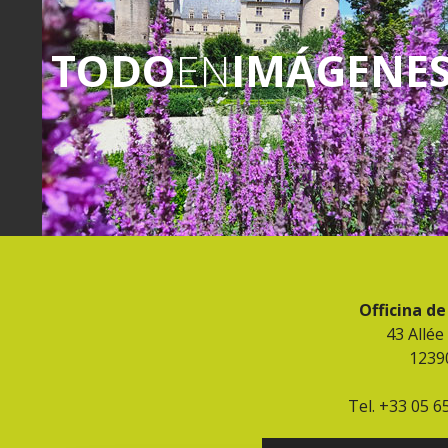
TODO
EN
IMÁGENE
Officina d
43 Allée
1239
Tel. +33 05 6