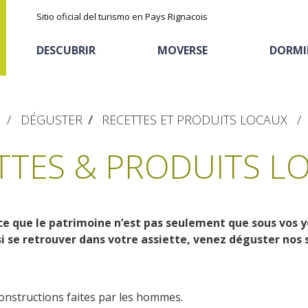
Sitio oficial del turismo en Pays Rignacois
DESCUBRIR
MOVERSE
DORMI
DÉGUSTER
RECETTES ET PRODUITS LOCAUX
TTES & PRODUITS L
ce que le patrimoine n’est pas seulement que sous vos y
Los parajes
Cicloturismo
Casas de huéspedes
La castaña
si se retrouver dans votre assiette, venez déguster nos s
naturales
Actividades
Descubrimiento del
El sendero etno-botanico en Ségala
onstructions faites par les hommes.
deportivas
Alojamientos
terruño
"Al travers"