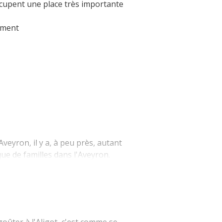
ccupent une place très importante
La cripta de Auzits en verano
tement
Pasear en menos de
cien kilómetros
Los más bonitos pueblos en Francia
Otras hermosas aldeas
El Pays des Bastides du Rouergue
Las ciudades y países de arte y
historia
veyron, il y a, à peu près, autant
De la valle del Lot al País Decazeville
que de familles dans l'Aveyron.
– Aubin
 peut s'adapter selon les
Patrimonio mundial de la UNESCO
ités de chacun.
farçou :
quet de persil, 1 oignon, 1 gousse
oûter à l'Aligot, c'est comme se