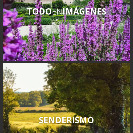
TODO
EN
IMÁGENES
SENDERISMO