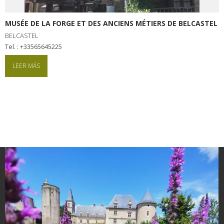
kilómetros
MUSÉE DE LA FORGE ET DES ANCIENS MÉTIERS DE BELCASTEL
Los más bonitos pueblos en
BELCASTEL
tel. : +33565645225
Francia
Otras hermosas aldeas
LEER MÁS
El Pays des Bastides du
Rouergue
Las ciudades y países de
arte y historia
De la valle del Lot al País
Decazeville – Aubin
Patrimonio mundial de la
UNESCO