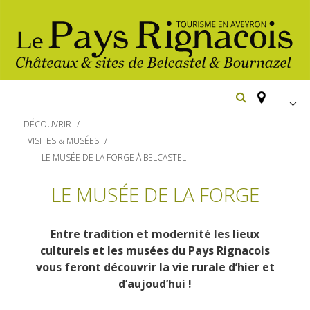
FR
DÉCOUVRIR
EN
VISITES & MUSÉES
LE MUSÉE DE LA FORGE À BELCASTEL
Españ
Los
imprescindibles
LE MUSÉE DE LA FORGE
Senderismo
Belcastel: pueblo y castillo
Entre tradition et modernité les lieux
Cicloturismo
Bournazel: pueblo y castillo
culturels et les musées du Pays Rignacois
Hoteles y centros
vous feront découvrir la vie rurale d’hier et
de vacaciones
Los parajes
Equitación
d’aujoud’hui !
naturales
Restaurantes
Casas de