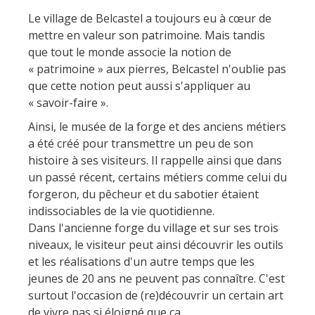
Actividades
huéspedes
La castaña
náuticas, baño
El sendero etno-botanico en
Le village de Belcastel a toujours eu à cœur de
mettre en valeur son patrimoine. Mais tandis
Ségala "Al travers"
Casas rurales y
Las vinas
Actividades
que tout le monde associe la notion de
La zona húmeda de
de alquiler
deportivas
« patrimoine » aux pierres, Belcastel n'oublie pas
Maymac
Las ferias y
que cette notion peut aussi s'appliquer au
Vistas
Campings
mercados
« savoir-faire ».
Patrimonio y
Alojamientos
Ainsi, le musée de la forge et des anciens métiers
Descubrimiento
lugares de interes
insólitos
a été créé pour transmettre un peu de son
del terruño
histoire à ses visiteurs. Il rappelle ainsi que dans
El castillo y jardín de
Camping-car
un passé récent, certains métiers comme celui du
Recetas y
Bournazel
forgeron, du pêcheur et du sabotier étaient
productos locales
El castillo de Belcastel
indissociables de la vie quotidienne.
Dans l'ancienne forge du village et sur ses trois
La cripta de Auzits en verano
niveaux, le visiteur peut ainsi découvrir les outils
Visitas y Museos
et les réalisations d'un autre temps que les
jeunes de 20 ans ne peuvent pas connaître. C'est
Las visitas guiadas
surtout l'occasion de (re)découvrir un certain art
El museo de Georges
de vivre pas si éloigné que ça.