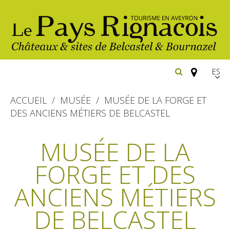
Españ
FR
ACCUEIL
MUSÉE
MUSÉE DE LA FORGE ET
EN
DES ANCIENS MÉTIERS DE BELCASTEL
Los
imprescindibles
MUSÉE DE LA
Senderismo
FORGE ET DES
Belcastel: pueblo y castillo
Cicloturismo
Bournazel: pueblo y castillo
ANCIENS MÉTIERS
Hoteles y centros
de vacaciones
Los parajes
Equitación
DE BELCASTEL
naturales
Restaurantes
Casas de