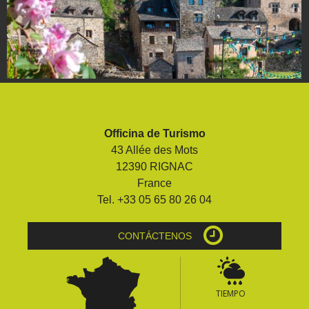
Officina de Turismo
43 Allée des Mots
12390 RIGNAC
France
Tel. +33 05 65 80 26 04
CONTÁCTENOS
TIEMPO