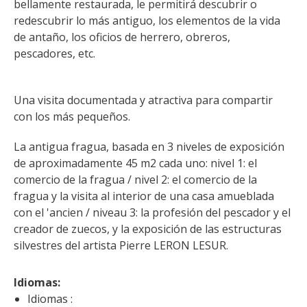
bellamente restaurada, le permitirá descubrir o 
kilómetros
redescubrir lo más antiguo, los elementos de la vida 
de antaño, los oficios de herrero, obreros, 
Los más bonitos pueblos en
pescadores, etc.
Francia
Otras hermosas aldeas
Una visita documentada y atractiva para compartir 
El Pays des Bastides du
con los más pequeños.
Rouergue
Las ciudades y países de
La antigua fragua, basada en 3 niveles de exposición 
arte y historia
de aproximadamente 45 m2 cada uno: nivel 1: el 
De la valle del Lot al País
comercio de la fragua / nivel 2: el comercio de la 
Decazeville – Aubin
fragua y la visita al interior de una casa amueblada 
Patrimonio mundial de la
con el 'ancien / niveau 3: la profesión del pescador y el 
UNESCO
creador de zuecos, y la exposición de las estructuras 
silvestres del artista Pierre LERON LESUR.
Idiomas: 
Idiomas :