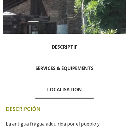
Rouquier en Goutrens
« Nuestros campos antes »
La Palairie en Goutrens
El museo de la fragua
un ojo en el pasado
artistas y artesanos
DESCRIPTIF
La gastronomía
local
SERVICES & ÉQUIPEMENTS
La castaña
Las vinas
LOCALISATION
Las ferias y mercados
Descubrimiento del terruño
Recetas y productos locales
DESCRIPCIÓN
Pasear en menos
La antigua fragua adquirida por el pueblo y 
de cien