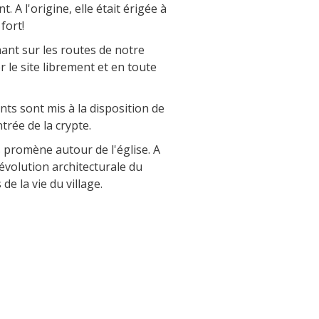
. A l'origine, elle était érigée à
La cripta de Auzits en verano
 fort!
ant sur les routes de notre
Pasear en menos de
er le site librement et en toute
cien kilómetros
ts sont mis à la disposition de
Los más bonitos pueblos en Francia
trée de la crypte.
Otras hermosas aldeas
 promène autour de l'église. A
El Pays des Bastides du Rouergue
 l'évolution architecturale du
Las ciudades y países de arte y
de la vie du village.
historia
De la valle del Lot al País Decazeville
– Aubin
Patrimonio mundial de la UNESCO