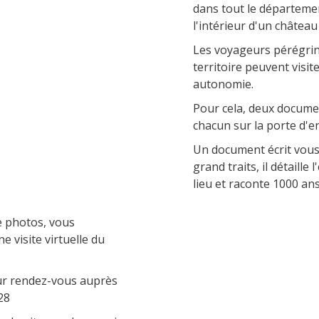
insólitos
La zona húmeda de Maymac
dans tout le département
l'intérieur d'un château
Vistas
Les voyageurs pérégrin
La gastronomía
territoire peuvent visit
local
autonomie.
Pour cela, deux documen
La castaña
chacun sur la porte d'en
Las vinas
Un document écrit vous
Las ferias y mercados
grand traits, il détaille
Descubrimiento del terruño
lieu et raconte 1000 ans 
Recetas y productos locales
 photos, vous
e visite virtuelle du
 sur rendez-vous auprès
28