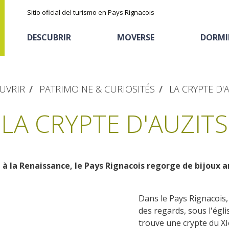
Sitio oficial del turismo en Pays Rignacois
DESCUBRIR
MOVERSE
DORMI
UVRIR
PATRIMOINE & CURIOSITÉS
LA CRYPTE D'
LA CRYPTE D'AUZITS
 la Renaissance, le Pays Rignacois regorge de bijoux a
Los parajes
Cicloturismo
Casas de huéspedes
La castaña
naturales
Dans le Pays Rignacois, i
Actividades
Descubrimiento del
El sendero etno-botanico en Ségala
des regards, sous l'égl
deportivas
Alojamientos
terruño
"Al travers"
trouve une crypte du XIè