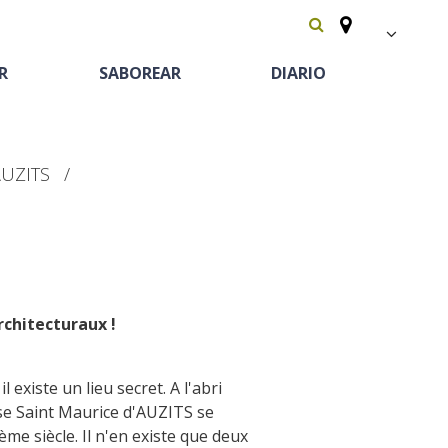
FR
R
SABOREAR
DIARIO
EN
Español
AUZITS
rchitecturaux !
Patrimonio y
Equitación
Casas rurales y de
Las vinas
lugares de interes
alquiler
l existe un lieu secret. A l'abri
Recetas y productos
El castillo y jardín de Bournazel
ise Saint Maurice d'AUZITS se
Camping-car
locales
El castillo de Belcastel
me siècle. Il n'en existe que deux