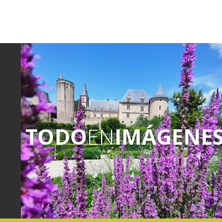
TODO
EN
IMÁGENE