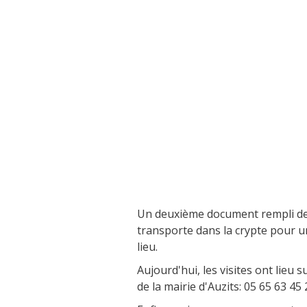
Visitas y Museos
Las visitas guiadas
El museo de Georges Rouquier en
Goutrens
« Nuestros campos antes » La
Palairie en Goutrens
El museo de la fragua
un ojo en el pasado
Un deuxième document rempli de
artistas y artesanos
transporte dans la crypte pour un
lieu.
Aujourd'hui, les visites ont lieu
de la mairie d'Auzits: 05 65 63 45 