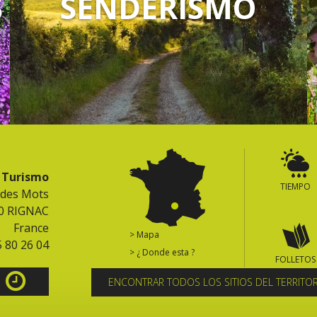
S
SENDERISMO
e Turismo
TIEMPO
 des Mots
0 RIGNAC
France
> Mapa
5 80 26 04
> ¿ Donde esta ?
FOLLETOS
ENCONTRAR TODOS LOS SITIOS DEL TERRITO