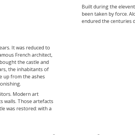
insólitos
La zona húmeda de Maymac
Built during the elevent
Vistas
been taken by force. Al
endured the centuries d
La gastronomía
local
ears. It was reduced to
La castaña
amous French architect,
Las vinas
e bought the castle and
Las ferias y mercados
ars, the inhabitants of
Descubrimiento del terruño
se up from the ashes
Recetas y productos locales
tonishing.
sitors. Modern art
ts walls. Those artefacts
le was restored: with a