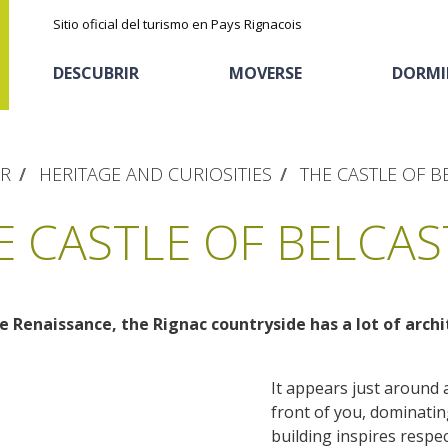
Sitio oficial del turismo en Pays Rignacois
DESCUBRIR
MOVERSE
DORMI
ER
HERITAGE AND CURIOSITIES
THE CASTLE OF B
E CASTLE OF BELCAS
 Renaissance, the Rignac countryside has a lot of archi
Los parajes
Cicloturismo
Casas de huéspedes
La castaña
naturales
It appears just around 
Actividades
Descubrimiento del
El sendero etno-botanico en Ségala
front of you, dominating 
deportivas
Alojamientos
terruño
"Al travers"
building inspires respec