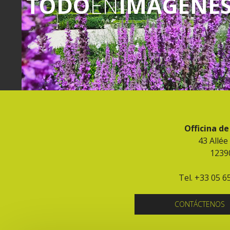
TODO
EN
IMÁGENE
Officina d
43 Allée
1239
Tel. +33 05 6
CONTÁCTENOS