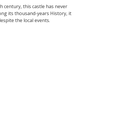
La cripta de Auzits en verano
h century, this castle has never
ong its thousand-years History, it
espite the local events.
Pasear en menos de
cien kilómetros
Los más bonitos pueblos en Francia
Otras hermosas aldeas
El Pays des Bastides du Rouergue
Las ciudades y países de arte y
historia
De la valle del Lot al País Decazeville
– Aubin
Patrimonio mundial de la UNESCO