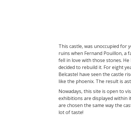
Visitas y Museos
Las visitas guiadas
This castle, was unoccupied for y
El museo de Georges Rouquier en
ruins when Fernand Pouillon, a f
Goutrens
fell in love with those stones. H
« Nuestros campos antes » La
decided to rebuild it. For eight ye
Palairie en Goutrens
Belcastel have seen the castle ri
El museo de la fragua
like the phoenix. The result is as
un ojo en el pasado
Nowadays, this site is open to vi
artistas y artesanos
exhibitions are displayed within i
are chosen the same way the cast
lot of taste!