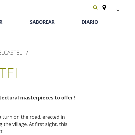
FR
R
SABOREAR
DIARIO
EN
Español
ELCASTEL
TEL
tectural masterpieces to offer
!
Patrimonio y
Equitación
Casas rurales y de
Las vinas
lugares de interes
alquiler
a turn on the road, erected in
Recetas y productos
El castillo y jardín de Bournazel
the village. At first sight, this
Camping-car
locales
El castillo de Belcastel
t.