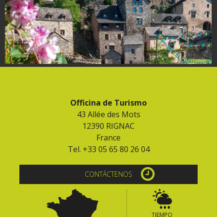
Officina de Turismo
43 Allée des Mots
12390 RIGNAC
France
Tel. +33 05 65 80 26 04
CONTÁCTENOS
TIEMPO