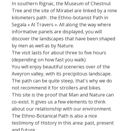
Actividades
In southern Rignac, the Museum of Chestnut
huéspedes
La castaña
náuticas, baño
El sendero etno-botanico en
Tree and the site of Mirabel are linked by a nine
Ségala "Al travers"
Casas rurales y
kilometers path : the Ethno-botanist Path in
Las vinas
Actividades
La zona húmeda de
Segala « Al Travers ». All along the way where
de alquiler
deportivas
Maymac
informative panels are displayed, you will
Las ferias y
Vistas
Campings
discover the landscapes that have been shaped
mercados
by men as well as by Nature.
Patrimonio y
Alojamientos
The visit lasts for about three to five hours
Descubrimiento
lugares de interes
insólitos
(depending on how fast you walk).
del terruño
You will enjoy beautiful sceneries over of the
El castillo y jardín de
Camping-car
Aveyron valley, with its precipitous landscape.
Recetas y
Bournazel
The path can be quite steep, that's why we do
productos locales
El castillo de Belcastel
not recommend it for strollers and bikes.
This site is the proof that Man and Nature can
La cripta de Auzits en verano
co-exist. It gives us a few elements to think
Visitas y Museos
about our relationship with our environment.
The Ethno-Botanical Path is also a nice
Las visitas guiadas
testimony of History in this area: past, present
El museo de Georges
and future.