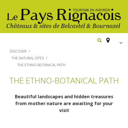
FR
DISCOVER
EN
THE NATURAL SITES
THE ETHNO-BOTANICAL PATH
Españ
Los
imprescindibles
THE ETHNO-BOTANICAL PATH
Senderismo
Belcastel: pueblo y castillo
Beautiful landscapes and hidden treasures
Cicloturismo
Bournazel: pueblo y castillo
from mother nature are awaiting for your
Hoteles y centros
visit
de vacaciones
Los parajes
Equitación
naturales
Restaurantes
Casas de