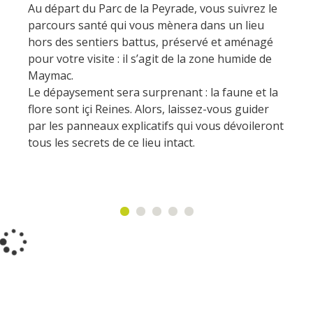
Actividades
Au départ du Parc de la Peyrade, vous suivrez le
huéspedes
La castaña
náuticas, baño
El sendero etno-botanico en
parcours santé qui vous mènera dans un lieu
Ségala "Al travers"
Casas rurales y
hors des sentiers battus, préservé et aménagé
Las vinas
Actividades
La zona húmeda de
pour votre visite : il s’agit de la zone humide de
de alquiler
deportivas
Maymac
Maymac.
Las ferias y
Vistas
Campings
Le dépaysement sera surprenant : la faune et la
mercados
flore sont içi Reines. Alors, laissez-vous guider
Patrimonio y
Alojamientos
par les panneaux explicatifs qui vous dévoileront
Descubrimiento
lugares de interes
insólitos
tous les secrets de ce lieu intact.
del terruño
El castillo y jardín de
Camping-car
Recetas y
Bournazel
productos locales
El castillo de Belcastel
La cripta de Auzits en verano
Visitas y Museos
Las visitas guiadas
El museo de Georges