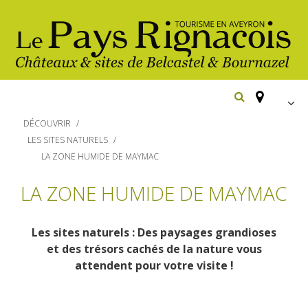
FR
DÉCOUVRIR
EN
LES SITES NATURELS
LA ZONE HUMIDE DE MAYMAC
Españ
Los
imprescindibles
LA ZONE HUMIDE DE MAYMAC
Senderismo
Belcastel: pueblo y castillo
Les sites naturels : Des paysages grandioses
Cicloturismo
Bournazel: pueblo y castillo
et des trésors cachés de la nature vous
Hoteles y centros
attendent pour votre visite !
de vacaciones
Los parajes
Equitación
naturales
Restaurantes
Casas de