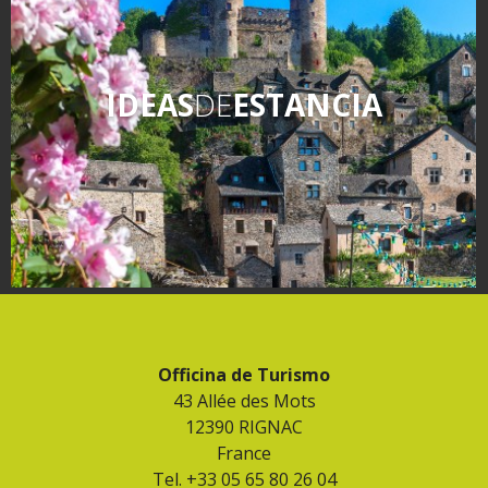
kilómetros
Los más bonitos pueblos en
IDEAS
DE
ESTANCIA
Francia
Otras hermosas aldeas
El Pays des Bastides du
Rouergue
Las ciudades y países de
arte y historia
De la valle del Lot al País
Decazeville – Aubin
Patrimonio mundial de la
UNESCO
Officina de Turismo
43 Allée des Mots
12390 RIGNAC
France
Tel. +33 05 65 80 26 04