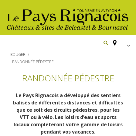
FR
BOUGER
EN
RANDONNÉE PÉDESTRE
Españ
Los
RANDONNÉE PÉDESTRE
imprescindibles
Senderismo
Le Pays Rignacois a développé des sentiers
Belcastel: pueblo y castillo
balisés de différentes distances et difficultés
Cicloturismo
Bournazel: pueblo y castillo
que ce soit des circuits pédestres, pour les
Hoteles y centros
VTT ou à vélo. Les loisirs d’eau et sports
de vacaciones
Los parajes
Equitación
locaux compléteront votre gamme de loisirs
naturales
Restaurantes
pendant vos vacances.
Casas de