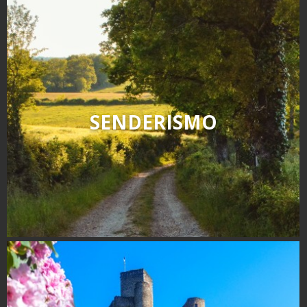
Rouquier en Goutrens
« Nuestros campos antes »
La Palairie en Goutrens
El museo de la fragua
un ojo en el pasado
artistas y artesanos
SENDERISMO
La gastronomía
local
La castaña
Las vinas
Las ferias y mercados
Descubrimiento del terruño
Recetas y productos locales
Pasear en menos
de cien