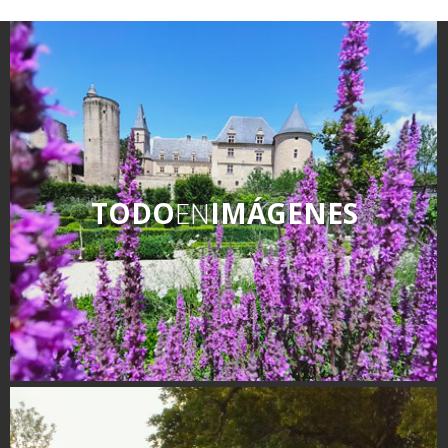
kilómetros
Jeux de piste, Escape
Games, Randonnées
Los más bonitos pueblos en
ludiques, parcourez le Pays
Francia
Rignacois en vous amusant!
Otras hermosas aldeas
El Pays des Bastides du
Rouergue
Las ciudades y países de
TODO
EN
IMÁGENES
arte y historia
De la valle del Lot al País
Decazeville – Aubin
Patrimonio mundial de la
UNESCO