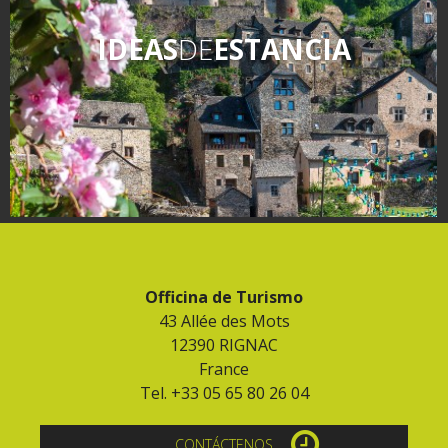
IDEAS
DE
ESTANCIA
Officina de Turismo
43 Allée des Mots
12390 RIGNAC
France
Tel. +33 05 65 80 26 04
CONTÁCTENOS