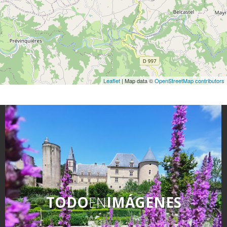
Leaflet
| Map data ©
OpenStreetMap contributors
TODO
EN
IMÁGENES