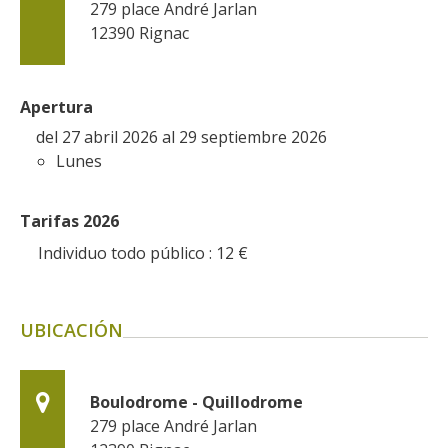
279 place André Jarlan
kilómetros
12390
Rignac
Los más bonitos pueblos en
Francia
Apertura
Otras hermosas aldeas
del 27 abril 2026 al 29 septiembre 2026
El Pays des Bastides du
Lunes
Rouergue
Las ciudades y países de
Tarifas 2026
arte y historia
De la valle del Lot al País
Individuo todo público : 12
€
Decazeville – Aubin
Patrimonio mundial de la
UBICACIÓN
UNESCO
Boulodrome - Quillodrome
279 place André Jarlan