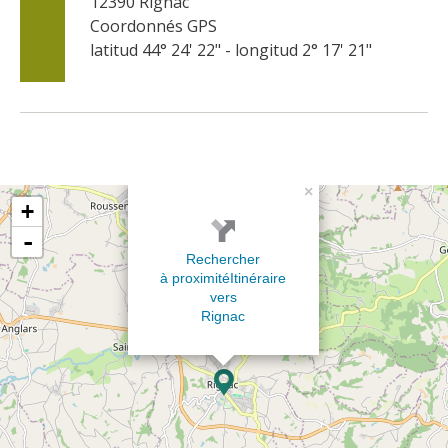
12390
Rignac
Coordonnés GPS
latitud 44° 24' 22" - longitud 2° 17' 21"
×
+
-
Rechercher
à proximité
Itinéraire
vers
Rignac