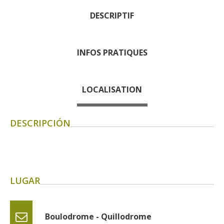
Rouquier en Goutrens
DESCRIPTIF
« Nuestros campos antes »
La Palairie en Goutrens
El museo de la fragua
INFOS PRATIQUES
un ojo en el pasado
artistas y artesanos
LOCALISATION
La gastronomía
local
DESCRIPCIÓN
La castaña
Las vinas
Las ferias y mercados
Descubrimiento del terruño
LUGAR
Recetas y productos locales
Pasear en menos
Boulodrome - Quillodrome
de cien