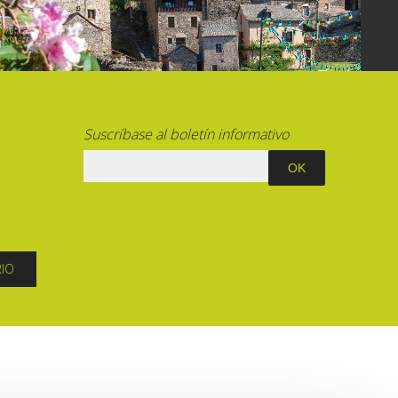
La cripta de Auzits en verano
Pasear en menos de
cien kilómetros
Suscríbase al boletín informativo
Los más bonitos pueblos en Francia
Otras hermosas aldeas
El Pays des Bastides du Rouergue
Las ciudades y países de arte y
historia
De la valle del Lot al País Decazeville
RIO
– Aubin
Patrimonio mundial de la UNESCO