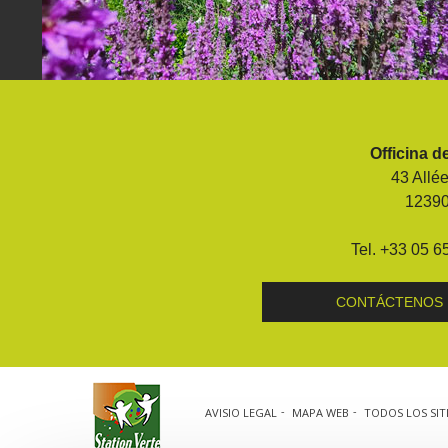
Visitas y Museos
Las visitas guiadas
Officina d
El museo de Georges Rouquier en
43 Allé
Goutrens
1239
« Nuestros campos antes » La
Palairie en Goutrens
Tel. +33 05 6
El museo de la fragua
un ojo en el pasado
CONTÁCTENOS
artistas y artesanos
AVISIO LEGAL
MAPA WEB
TODOS LOS SIT