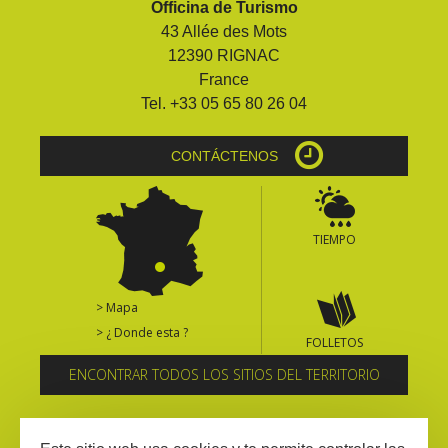
Officina de Turismo
kilómetros
43 Allée des Mots
12390 RIGNAC
Los más bonitos pueblos en
France
Francia
Tel. +33 05 65 80 26 04
Otras hermosas aldeas
El Pays des Bastides du
CONTÁCTENOS
Rouergue
Las ciudades y países de
arte y historia
TIEMPO
De la valle del Lot al País
Decazeville – Aubin
Patrimonio mundial de la
> Mapa
UNESCO
> ¿ Donde esta ?
FOLLETOS
ENCONTRAR TODOS LOS SITIOS DEL TERRITORIO
Suscríbase al boletín informativo