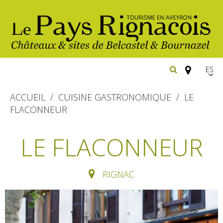
Españ
FR
ACCUEIL
CUISINE GASTRONOMIQUE
LE
EN
FLACONNEUR
Los
imprescindibles
LE FLACONNEUR
Senderismo
Belcastel: pueblo y castillo
RIGNAC
Cicloturismo
Bournazel: pueblo y castillo
Hoteles y centros
de vacaciones
Los parajes
Equitación
naturales
Restaurantes
Casas de