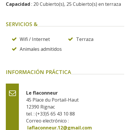
kilómetros
Capacidad
 : 20 Cubierto(s), 25 Cubierto(s) en terraza
Los más bonitos pueblos en
SERVICIOS &
Francia
Otras hermosas aldeas
Wifi / Internet
Terraza
El Pays des Bastides du
Animales admitidos
Rouergue
Las ciudades y países de
arte y historia
INFORMACIÓN PRÁCTICA
De la valle del Lot al País
Decazeville – Aubin
Patrimonio mundial de la
Le flaconneur
UNESCO
45 Place du Portail-Haut
12390
Rignac
tel. : (+33)5 65 43 10 88
Correo electrónico :
laflaconneur.12@gmail.com