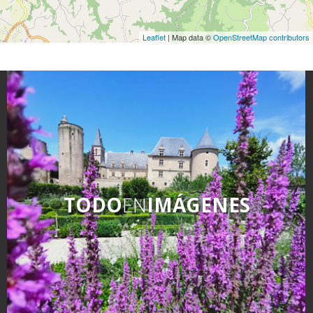
Leaflet
| Map data ©
OpenStreetMap contributors
TODO
EN
IMÁGENES