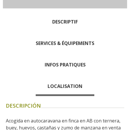
Rouquier en Goutrens
« Nuestros campos antes »
La Palairie en Goutrens
DESCRIPTIF
El museo de la fragua
un ojo en el pasado
SERVICES & ÉQUIPEMENTS
artistas y artesanos
La gastronomía
local
INFOS PRATIQUES
La castaña
Las vinas
LOCALISATION
Las ferias y mercados
Descubrimiento del terruño
DESCRIPCIÓN
Recetas y productos locales
Pasear en menos
Acogida en autocaravana en finca en AB con ternera, 
de cien
buey, huevos, castañas y zumo de manzana en venta 