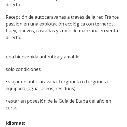
kilómetros
directa.
Recepción de autocaravanas a través de la red France 
Los más bonitos pueblos en
passion en una explotación ecológica con terneros, 
Francia
buey, huevos, castañas y zumo de manzana en venta 
Otras hermosas aldeas
directa.
El Pays des Bastides du
Rouergue
una bienvenida auténtica y amable
Las ciudades y países de
arte y historia
solo condiciones
De la valle del Lot al País
Decazeville – Aubin
• viajar en autocaravana, furgoneta o furgoneta 
Patrimonio mundial de la
equipada (agua, aseos, residuos)
UNESCO
• estar en posesión de la Guía de Etapa del año en 
curso
Idiomas: 