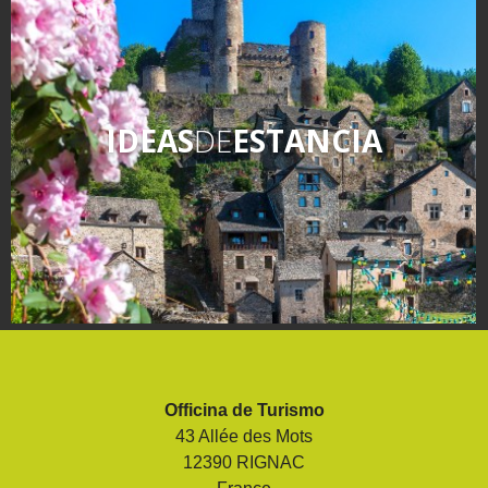
IDEAS
DE
ESTANCIA
Officina de Turismo
43 Allée des Mots
12390 RIGNAC