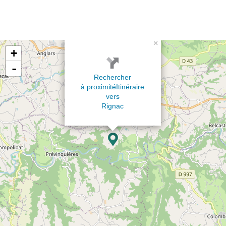
×
+
-
Rechercher
à proximité
Itinéraire
vers
Rignac