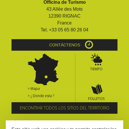
Officina de Turismo
kilómetros
43 Allée des Mots
12390 RIGNAC
Los más bonitos pueblos en
France
Francia
Tel. +33 05 65 80 26 04
Otras hermosas aldeas
El Pays des Bastides du
CONTÁCTENOS
Rouergue
Las ciudades y países de
arte y historia
TIEMPO
De la valle del Lot al País
Decazeville – Aubin
Patrimonio mundial de la
> Mapa
UNESCO
> ¿ Donde esta ?
FOLLETOS
ENCONTRAR TODOS LOS SITIOS DEL TERRITORIO
Suscríbase al boletín informativo