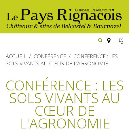
Españ
FR
ACCUEIL
CONFÉRENCE
CONFÉRENCE : LES
EN
SOLS VIVANTS AU CŒUR DE L'AGRONOMIE
Los
imprescindibles
CONFÉRENCE : LES
Senderismo
SOLS VIVANTS AU
Belcastel: pueblo y castillo
Cicloturismo
Bournazel: pueblo y castillo
CŒUR DE
Hoteles y centros
de vacaciones
Los parajes
Equitación
L'AGRONOMIE
naturales
Restaurantes
Casas de