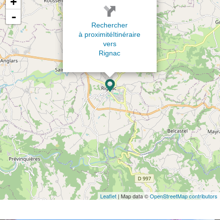
+
-
Rechercher
à proximité
Itinéraire
vers
Rignac
Leaflet
| Map data ©
OpenStreetMap contributors