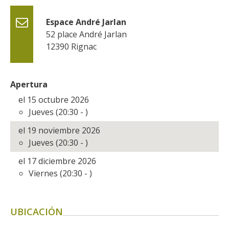
kilómetros
Espace André Jarlan
52 place André Jarlan
Los más bonitos pueblos en
12390
Rignac
Francia
Otras hermosas aldeas
El Pays des Bastides du
Apertura
Rouergue
el 15 octubre 2026
Las ciudades y países de
Jueves (20:30 - )
arte y historia
De la valle del Lot al País
el 19 noviembre 2026
Decazeville – Aubin
Jueves (20:30 - )
Patrimonio mundial de la
el 17 diciembre 2026
UNESCO
Viernes (20:30 - )
UBICACIÓN