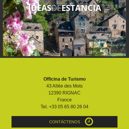
IDEAS
DE
ESTANCIA
Officina de Turismo
43 Allée des Mots
12390 RIGNAC
France
Tel. +33 05 65 80 26 04
CONTÁCTENOS