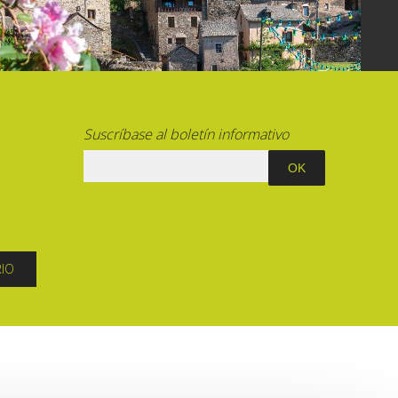
La cripta de Auzits en verano
Pasear en menos de
cien kilómetros
Suscríbase al boletín informativo
Los más bonitos pueblos en Francia
Otras hermosas aldeas
El Pays des Bastides du Rouergue
Las ciudades y países de arte y
historia
De la valle del Lot al País Decazeville
RIO
– Aubin
Patrimonio mundial de la UNESCO