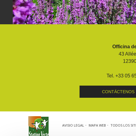
Visitas y Museos
Las visitas guiadas
Officina d
El museo de Georges Rouquier en
43 Allé
Goutrens
1239
« Nuestros campos antes » La
Palairie en Goutrens
Tel. +33 05 6
El museo de la fragua
un ojo en el pasado
CONTÁCTENOS
artistas y artesanos
AVISIO LEGAL
MAPA WEB
TODOS LOS SIT