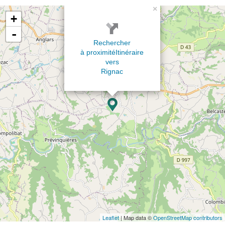
×
+
-
Rechercher
à proximité
Itinéraire
vers
Rignac
Leaflet
| Map data ©
OpenStreetMap contributors