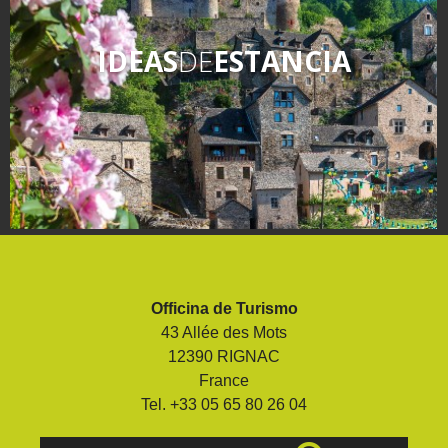
IDEAS
DE
ESTANCIA
Officina de Turismo
43 Allée des Mots
12390 RIGNAC
France
Tel. +33 05 65 80 26 04