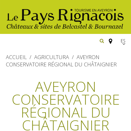
Españ
FR
ACCUEIL
AGRICULTURA
AVEYRON
EN
CONSERVATOIRE RÉGIONAL DU CHÂTAIGNIER
Los
imprescindibles
AVEYRON
Senderismo
CONSERVATOIRE
Belcastel: pueblo y castillo
Cicloturismo
Bournazel: pueblo y castillo
RÉGIONAL DU
Hoteles y centros
de vacaciones
Los parajes
Equitación
CHÂTAIGNIER
naturales
Restaurantes
Casas de