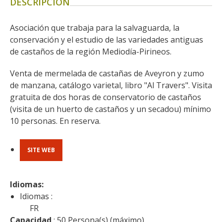
DESCRIPCIÓN
kilómetros
Asociación que trabaja para la salvaguarda, la 
Los más bonitos pueblos en
conservación y el estudio de las variedades antiguas 
Francia
de castaños de la región Mediodía-Pirineos.
Otras hermosas aldeas
Venta de mermelada de castañas de Aveyron y zumo 
El Pays des Bastides du
de manzana, catálogo varietal, libro "Al Travers". Visita 
Rouergue
gratuita de dos horas de conservatorio de castaños 
Las ciudades y países de
(visita de un huerto de castaños y un secadou) mínimo 
arte y historia
10 personas. En reserva.
De la valle del Lot al País
Decazeville – Aubin
Patrimonio mundial de la
SITE WEB
UNESCO
Idiomas: 
Idiomas :
FR
Capacidad
 : 50 Persona(s) (máximo)