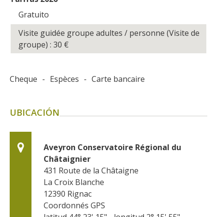
Gratuito
Visite guidée groupe adultes / personne (Visite de
groupe) : 30
€
Cheque
-
Espèces
-
Carte bancaire
UBICACIÓN
Aveyron Conservatoire Régional du 
Châtaignier
431 Route de la Châtaigne
La Croix Blanche
12390
Rignac
Coordonnés GPS
latitud 44° 23' 15" - longitud 2° 15' 55"