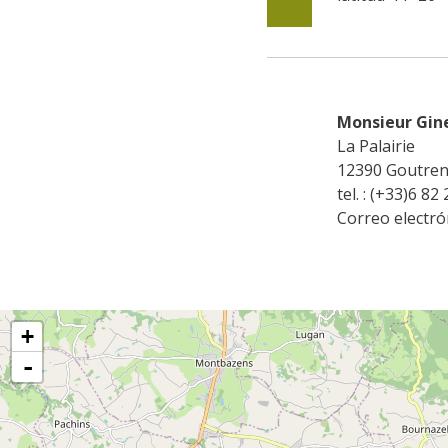
Monsieur Gin
La Palairie
12390
Goutre
tel. : (+33)6 82
Correo electrón
+
-