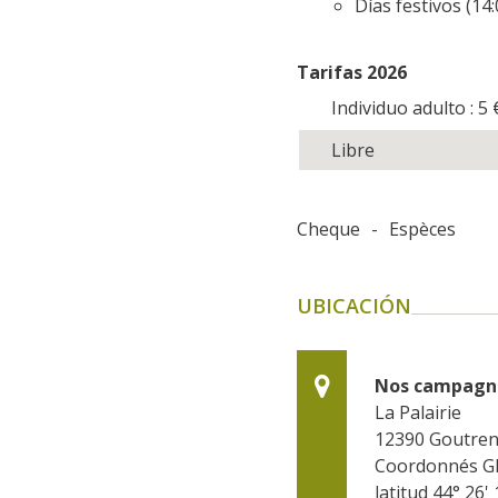
Días festivos (14:
Tarifas 2026
Individuo adulto : 5
Libre
Cheque
-
Espèces
UBICACIÓN
Nos campagne
La Palairie
12390
Goutre
Coordonnés G
latitud 44° 26' 