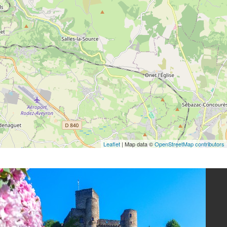
Leaflet
| Map data ©
OpenStreetMap contributors