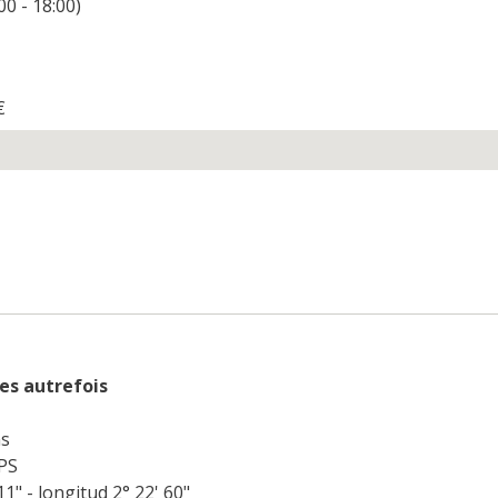
00 - 18:00)
€
s autrefois
ns
PS
11" - longitud 2° 22' 60"