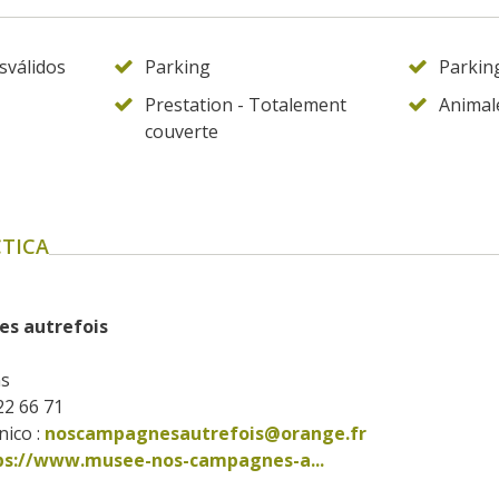
sválidos
Parking
Parkin
Prestation - Totalement
Animal
couverte
TICA
s autrefois
ns
 22 66 71
ico :
noscampagnesautrefois@orange.fr
ps://www.musee-nos-campagnes-a...