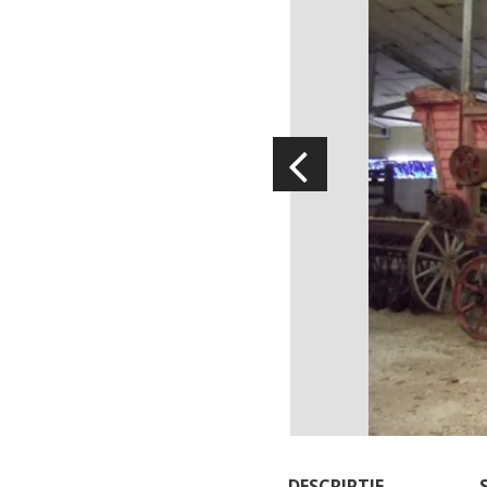
Visitas y Museos
Las visitas guiadas
El museo de Georges Rouquier en
Goutrens
« Nuestros campos antes » La
Palairie en Goutrens
El museo de la fragua
un ojo en el pasado
artistas y artesanos
DESCRIPTIF