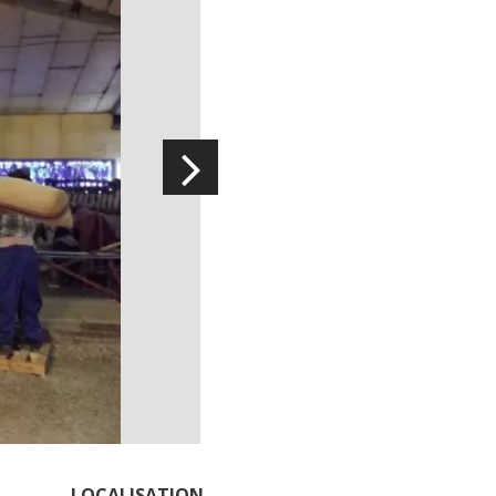
La cripta de Auzits en verano
Pasear en menos de
cien kilómetros
Los más bonitos pueblos en Francia
Otras hermosas aldeas
El Pays des Bastides du Rouergue
Las ciudades y países de arte y
historia
De la valle del Lot al País Decazeville
– Aubin
Patrimonio mundial de la UNESCO
LOCALISATION