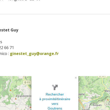
estet Guy
ns
 22 66 71
ico :
ginestet_guy@orange.fr
×
Rechercher
à proximité
Itinéraire
vers
Goutrens