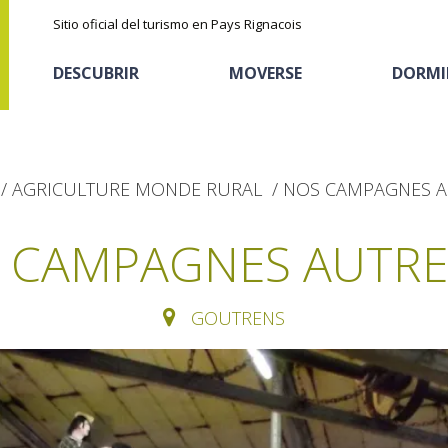
Sitio oficial del turismo en Pays Rignacois
DESCUBRIR
MOVERSE
DORMI
AGRICULTURE MONDE RURAL
NOS CAMPAGNES A
 CAMPAGNES AUTRE
GOUTRENS
Los parajes
Cicloturismo
Casas de huéspedes
La castaña
naturales
Actividades
Descubrimiento del
El sendero etno-botanico en Ségala
deportivas
Alojamientos
terruño
"Al travers"