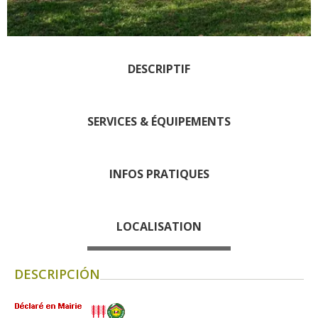
Rouquier en Goutrens
« Nuestros campos antes »
La Palairie en Goutrens
DESCRIPTIF
El museo de la fragua
un ojo en el pasado
artistas y artesanos
SERVICES & ÉQUIPEMENTS
La gastronomía
local
INFOS PRATIQUES
La castaña
Las vinas
LOCALISATION
Las ferias y mercados
Descubrimiento del terruño
Recetas y productos locales
DESCRIPCIÓN
Pasear en menos
de cien