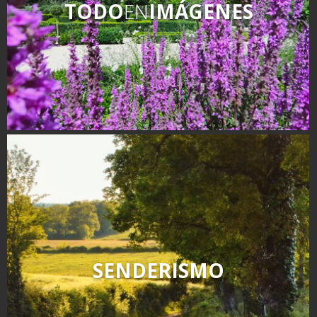
TODO
EN
IMÁGENES
SENDERISMO