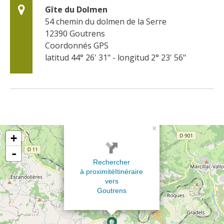
Gîte du Dolmen
54 chemin du dolmen de la Serre
12390
Goutrens
Coordonnés GPS
latitud 44° 26' 31" - longitud 2° 23' 56"
×
+
-
Rechercher
à proximité
Itinéraire
vers
Goutrens