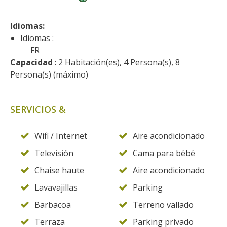
kilómetros
Idiomas: 
Los más bonitos pueblos en
Idiomas :
Francia
FR
Otras hermosas aldeas
Capacidad
 : 2 Habitación(es), 4 Persona(s), 8 
Persona(s) (máximo)
El Pays des Bastides du
Rouergue
Las ciudades y países de
SERVICIOS &
arte y historia
De la valle del Lot al País
Wifi / Internet
Aire acondicionado
Decazeville – Aubin
Televisión
Cama para bébé
Patrimonio mundial de la
UNESCO
Chaise haute
Aire acondicionado
Lavavajillas
Parking
Barbacoa
Terreno vallado
Terraza
Parking privado