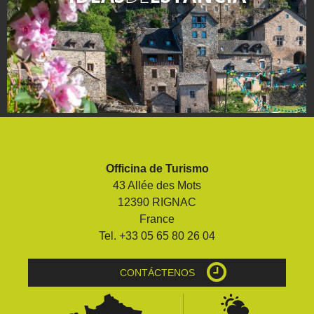
Officina de Turismo
43 Allée des Mots
12390 RIGNAC
France
Tel. +33 05 65 80 26 04
CONTÁCTENOS