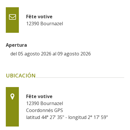
kilómetros
Fête votive
Los más bonitos pueblos en
12390
Bournazel
Francia
Otras hermosas aldeas
El Pays des Bastides du
Apertura
Rouergue
del 05 agosto 2026 al 09 agosto 2026
Las ciudades y países de
arte y historia
De la valle del Lot al País
UBICACIÓN
Decazeville – Aubin
Patrimonio mundial de la
UNESCO
Fête votive
12390
Bournazel
Coordonnés GPS
latitud 44° 27' 35" - longitud 2° 17' 59"