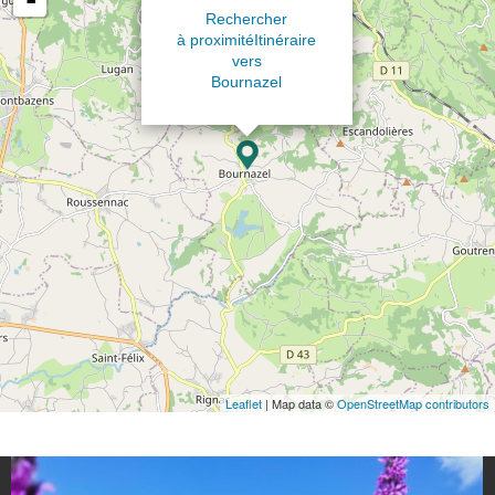
Rechercher
à proximité
Itinéraire
vers
Bournazel
Leaflet
| Map data ©
OpenStreetMap contributors