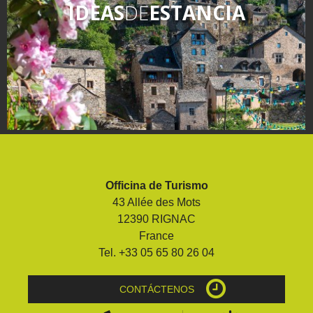
IDEAS
DE
ESTANCIA
Officina de Turismo
43 Allée des Mots
12390 RIGNAC
France
Tel. +33 05 65 80 26 04
CONTÁCTENOS