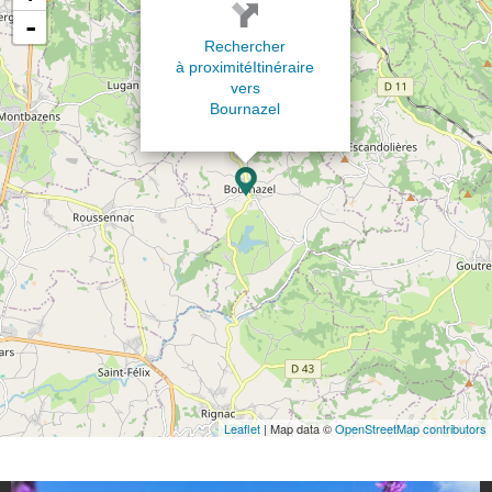
-
Rechercher
à proximité
Itinéraire
vers
Bournazel
Leaflet
| Map data ©
OpenStreetMap contributors