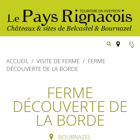
Españ
FR
ACCUEIL
VISITE DE FERME
FERME
EN
DÉCOUVERTE DE LA BORDE
Los
imprescindibles
FERME
Senderismo
DÉCOUVERTE DE
Belcastel: pueblo y castillo
Cicloturismo
Bournazel: pueblo y castillo
LA BORDE
Hoteles y centros
de vacaciones
Los parajes
Equitación
naturales
Restaurantes
Casas de
BOURNAZEL