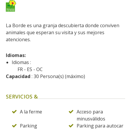
kilómetros
Los más bonitos pueblos en
La Borde es una granja descubierta donde conviven 
Francia
animales que esperan su visita y sus mejores 
Otras hermosas aldeas
atenciones.
El Pays des Bastides du
Rouergue
Idiomas: 
Las ciudades y países de
Idiomas :
arte y historia
FR
ES
OC
De la valle del Lot al País
Capacidad
 : 30 Persona(s) (máximo)
Decazeville – Aubin
Patrimonio mundial de la
SERVICIOS &
UNESCO
A la ferme
Acceso para
minusválidos
Parking
Parking para autocar