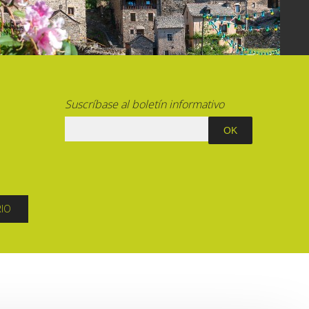
La cripta de Auzits en verano
Pasear en menos de
cien kilómetros
Suscríbase al boletín informativo
Los más bonitos pueblos en Francia
Otras hermosas aldeas
El Pays des Bastides du Rouergue
Las ciudades y países de arte y
historia
De la valle del Lot al País Decazeville
RIO
– Aubin
Patrimonio mundial de la UNESCO