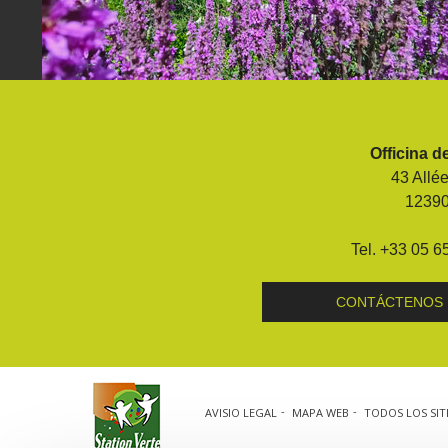
Visitas y Museos
Las visitas guiadas
Officina d
El museo de Georges Rouquier en
43 Allé
Goutrens
1239
« Nuestros campos antes » La
Palairie en Goutrens
Tel. +33 05 6
El museo de la fragua
un ojo en el pasado
CONTÁCTENOS
artistas y artesanos
AVISIO LEGAL
MAPA WEB
TODOS LOS SIT