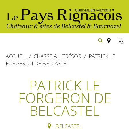
Españ
FR
ACCUEIL
CHASSE AU TRÉSOR
PATRICK LE
EN
FORGERON DE BELCASTEL
Los imprescindibles
PATRICK LE
Belcastel: pueblo y castillo
Senderismo
FORGERON DE
Bournazel: pueblo y castillo
Cicloturismo
BELCASTEL
Hoteles y centros de
Los parajes
vacaciones
naturales
Equitación
Restaurantes
Casas de huéspedes
BELCASTEL
El sendero etno-botanico en