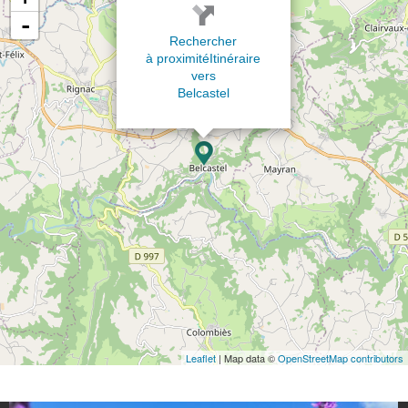
-
Rechercher
à proximité
Itinéraire
vers
Belcastel
Leaflet
| Map data ©
OpenStreetMap contributors