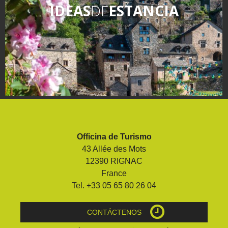
IDEAS
DE
ESTANCIA
Officina de Turismo
43 Allée des Mots
12390 RIGNAC
France
Tel. +33 05 65 80 26 04
CONTÁCTENOS