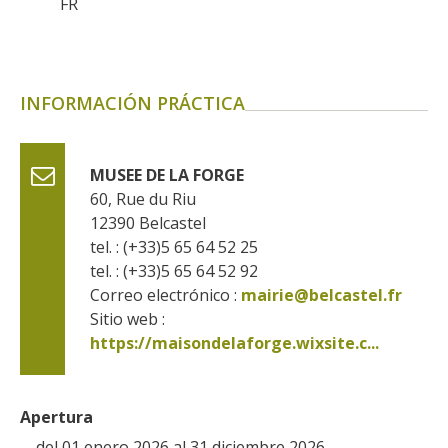
FR
Otras hermosas aldeas
El Pays des Bastides du Rouergue
Las ciudades y países de arte y
historia
INFORMACIÓN PRÁCTICA
De la valle del Lot al País
Decazeville – Aubin
Patrimonio mundial de la UNESCO
MUSEE DE LA FORGE
60, Rue du Riu
12390
Belcastel
tel. : (+33)5 65 64 52 25
tel. : (+33)5 65 64 52 92
Correo electrónico :
mairie@belcastel.fr
Sitio web : 
https://maisondelaforge.wixsite.c...
Apertura
del 01 enero 2026 al 31 diciembre 2026