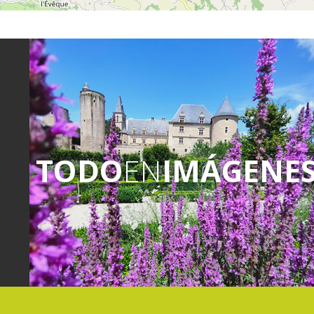
TODO
EN
IMÁGENE