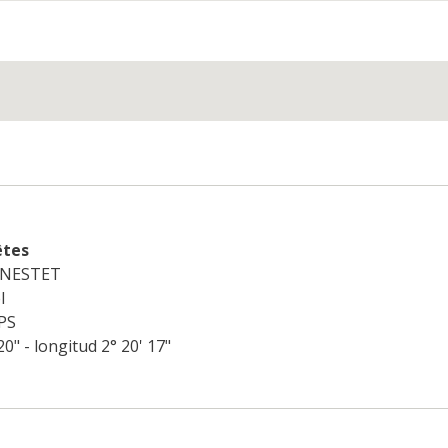
êtes
GINESTET
l
PS
20" - longitud 2° 20' 17"