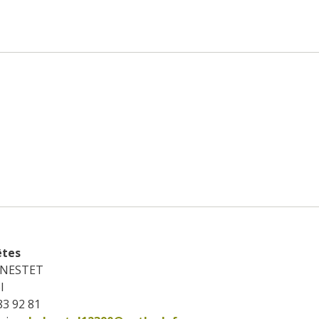
êtes
GINESTET
l
 83 92 81