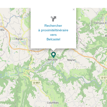
×
Rechercher
à proximité
Itinéraire
vers
Belcastel