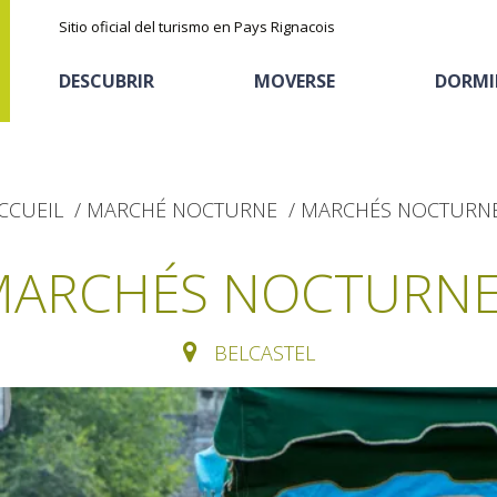
Sitio oficial del turismo en Pays Rignacois
DESCUBRIR
MOVERSE
DORMI
CCUEIL
MARCHÉ NOCTURNE
MARCHÉS NOCTURN
MARCHÉS NOCTURNE
BELCASTEL
Los parajes
Cicloturismo
Casas de huéspedes
La castaña
naturales
Actividades
Descubrimiento del
El sendero etno-botanico en Ségala
deportivas
Alojamientos
terruño
"Al travers"