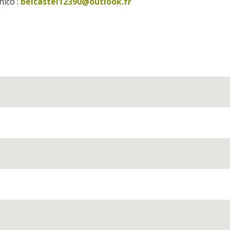
ico :
belcastel12390@outlook.fr