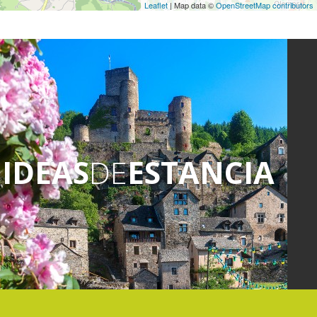
Leaflet
| Map data ©
OpenStreetMap contributors
IDEAS
DE
ESTANCIA