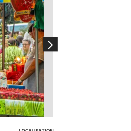
La cripta de Auzits en verano
Pasear en menos de
cien kilómetros
Los más bonitos pueblos en Francia
Otras hermosas aldeas
El Pays des Bastides du Rouergue
Las ciudades y países de arte y
historia
De la valle del Lot al País Decazeville
– Aubin
Patrimonio mundial de la UNESCO
LOCALISATION