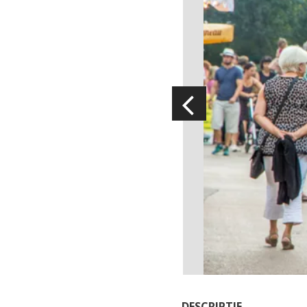
Visitas y Museos
Las visitas guiadas
El museo de Georges Rouquier en
Goutrens
« Nuestros campos antes » La
Palairie en Goutrens
El museo de la fragua
un ojo en el pasado
artistas y artesanos
DESCRIPTIF