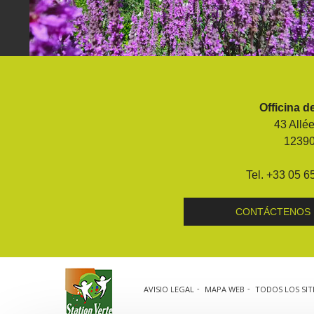
Visitas y Museos
Las visitas guiadas
Officina d
El museo de Georges Rouquier en
43 Allé
Goutrens
1239
« Nuestros campos antes » La
Palairie en Goutrens
Tel. +33 05 6
El museo de la fragua
un ojo en el pasado
CONTÁCTENOS
artistas y artesanos
AVISIO LEGAL
MAPA WEB
TODOS LOS SIT