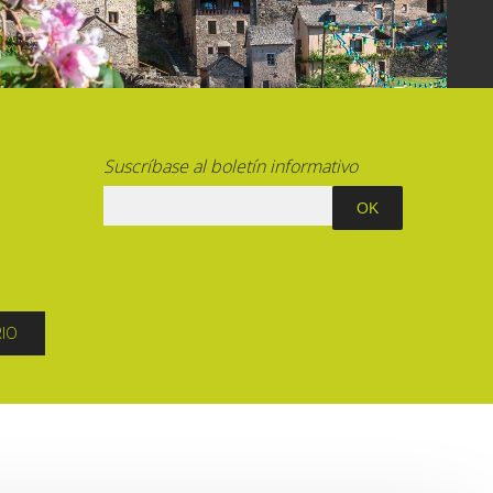
La cripta de Auzits en verano
Pasear en menos de
cien kilómetros
Suscríbase al boletín informativo
Los más bonitos pueblos en Francia
Otras hermosas aldeas
El Pays des Bastides du Rouergue
Las ciudades y países de arte y
historia
De la valle del Lot al País Decazeville
RIO
– Aubin
Patrimonio mundial de la UNESCO