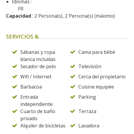
Idiomas :
kilómetros
FR
Capacidad
 : 2 Persona(s), 2 Persona(s) (máximo)
Los más bonitos pueblos en
Francia
SERVICIOS &
Otras hermosas aldeas
El Pays des Bastides du
Rouergue
Sábanas y ropa
Cama para bébé
blanca incluidas
Las ciudades y países de
Secador de pelo
Televisión
arte y historia
De la valle del Lot al País
Wifi / Internet
Cerca del propietario
Decazeville – Aubin
Barbacoa
Cuisine équipée
Patrimonio mundial de la
Entrada
Parking
UNESCO
independiente
Cuarto de baño
Terraza
privado
Alquiler de bicicletas
Lavadora