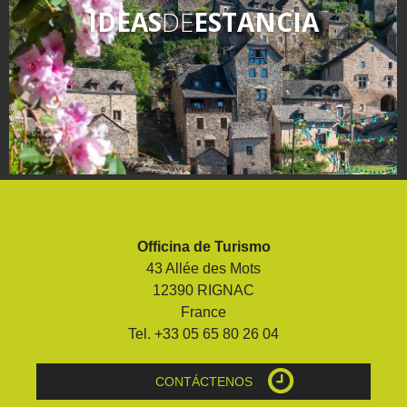
IDEAS
DE
ESTANCIA
Officina de Turismo
43 Allée des Mots
12390 RIGNAC
France
Tel. +33 05 65 80 26 04
CONTÁCTENOS