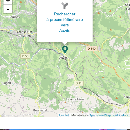
+
-
Rechercher
à proximité
Itinéraire
vers
Auzits
Leaflet
| Map data ©
OpenStreetMap contributors