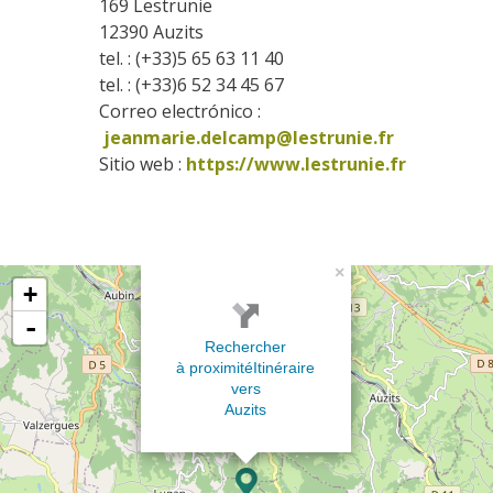
169 Lestrunie
12390
Auzits
tel. : (+33)5 65 63 11 40
tel. : (+33)6 52 34 45 67
Correo electrónico :
jeanmarie.delcamp@lestrunie.fr
Sitio web : 
https://www.lestrunie.fr
×
+
-
Rechercher
à proximité
Itinéraire
vers
Auzits