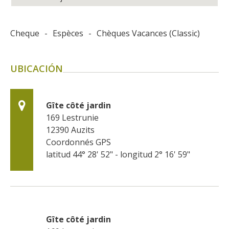
Cheque
-
Espèces
-
Chèques Vacances (Classic)
UBICACIÓN
Gîte côté jardin
169 Lestrunie
12390
Auzits
Coordonnés GPS
latitud 44° 28' 52" - longitud 2° 16' 59"
Gîte côté jardin