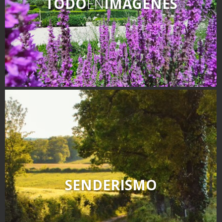
TODO
EN
IMÁGENES
SENDERISMO