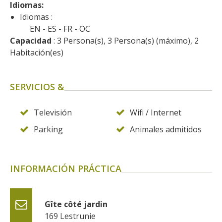
Idiomas: 
kilómetros
Idiomas :
EN
ES
FR
OC
Los más bonitos pueblos en
Capacidad
 : 3 Persona(s), 3 Persona(s) (máximo), 2 
Francia
Habitación(es)
Otras hermosas aldeas
El Pays des Bastides du
SERVICIOS &
Rouergue
Las ciudades y países de
arte y historia
Televisión
Wifi / Internet
De la valle del Lot al País
Parking
Animales admitidos
Decazeville – Aubin
Patrimonio mundial de la
UNESCO
INFORMACIÓN PRÁCTICA
Gîte côté jardin
169 Lestrunie