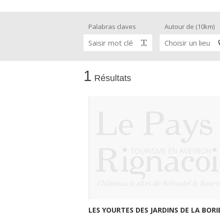
Palabras claves
Autour de (10km)
Visitas y Museos
Saisir mot clé
Choisir un lieu
Las visitas guiadas
1
Résultats
El museo de Georges Rouquier en
Goutrens
« Nuestros campos antes » La
Palairie en Goutrens
El museo de la fragua
un ojo en el pasado
artistas y artesanos
LES YOURTES DES JARDINS DE LA BORI