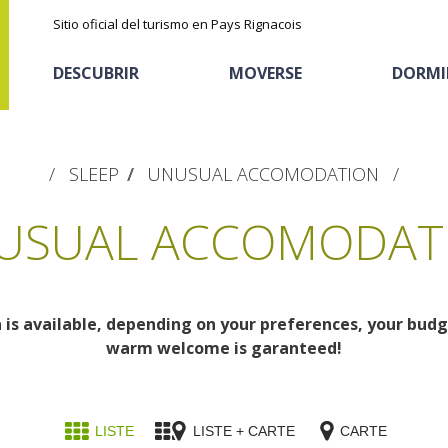
Sitio oficial del turismo en Pays Rignacois
DESCUBRIR
MOVERSE
DORMI
SLEEP
UNUSUAL ACCOMODATION
USUAL ACCOMODAT
s available, depending on your preferences, your budge
Los parajes
Cicloturismo
Casas de huéspedes
La castaña
warm welcome is garanteed!
naturales
Actividades
Descubrimiento del
El sendero etno-botanico en Ségala
deportivas
Alojamientos
terruño
"Al travers"
LISTE
LISTE + CARTE
CARTE