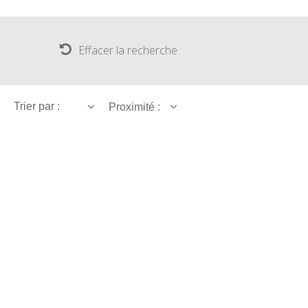
La cripta de Auzits en verano
Effacer la recherche
Pasear en menos de
cien kilómetros
Trier par :
Proximité :
Los más bonitos pueblos en Francia
Otras hermosas aldeas
El Pays des Bastides du Rouergue
Las ciudades y países de arte y
historia
De la valle del Lot al País Decazeville
– Aubin
Patrimonio mundial de la UNESCO