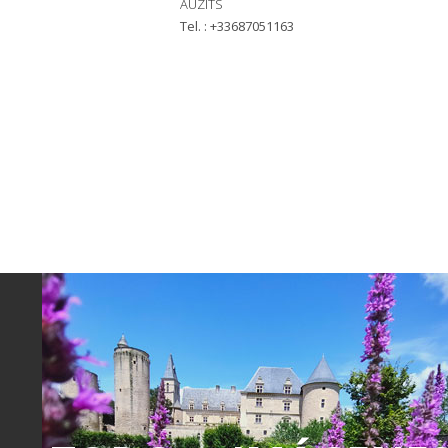
AUZITS
tel. : +33687051163