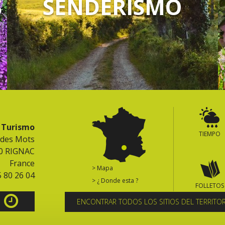
S
SENDERISMO
e Turismo
TIEMPO
 des Mots
0 RIGNAC
France
> Mapa
5 80 26 04
> ¿ Donde esta ?
FOLLETOS
ENCONTRAR TODOS LOS SITIOS DEL TERRITO