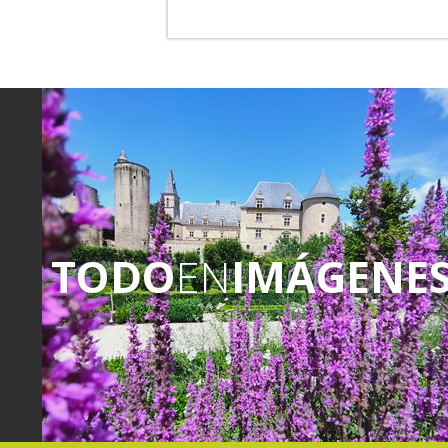
TODO
EN
IMÁGENE