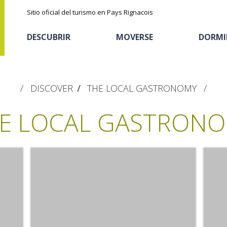
Sitio oficial del turismo en Pays Rignacois
DESCUBRIR
MOVERSE
DORMI
DISCOVER
THE LOCAL GASTRONOMY
E LOCAL GASTRON
Los parajes
Cicloturismo
Casas de huéspedes
La castaña
naturales
Actividades
Descubrimiento del
El sendero etno-botanico en Ségala
deportivas
Alojamientos
terruño
"Al travers"