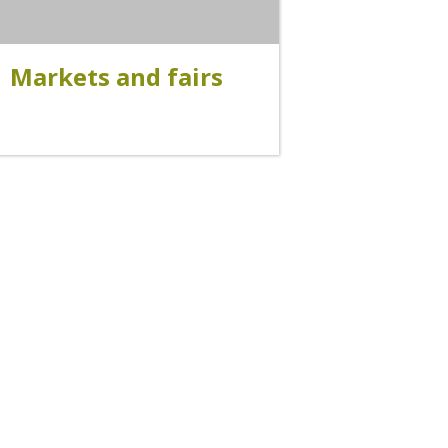
La cripta de Auzits en verano
Markets and fairs
Pasear en menos de
cien kilómetros
Los más bonitos pueblos en Francia
Otras hermosas aldeas
El Pays des Bastides du Rouergue
Las ciudades y países de arte y
historia
De la valle del Lot al País Decazeville
– Aubin
Patrimonio mundial de la UNESCO