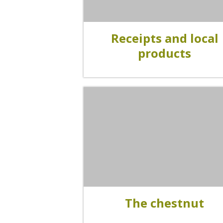
Receipts and local
Visitas y Museos
products
Las visitas guiadas
El museo de Georges Rouquier en
Goutrens
« Nuestros campos antes » La
Palairie en Goutrens
El museo de la fragua
un ojo en el pasado
artistas y artesanos
The chestnut