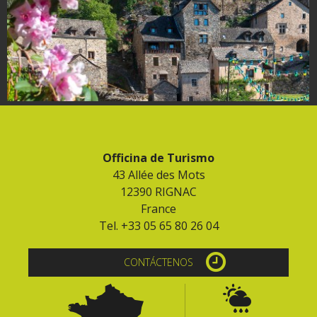
Officina de Turismo
43 Allée des Mots
12390 RIGNAC
France
Tel. +33 05 65 80 26 04
CONTÁCTENOS