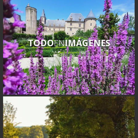
kilómetros
Los más bonitos pueblos en
Francia
Otras hermosas aldeas
TODO
EN
IMÁGENES
El Pays des Bastides du
Rouergue
Las ciudades y países de
arte y historia
De la valle del Lot al País
Decazeville – Aubin
Patrimonio mundial de la
UNESCO