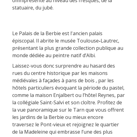
omniprésente au niveau des fresques, de la
Rouquier en Goutrens
statuaire, du jubé.
« Nuestros campos antes »
La Palairie en Goutrens
El museo de la fragua
Le Palais de la Berbie est l'ancien palais
un ojo en el pasado
épiscopal. Il abrite le musée Toulouse
-
Lautrec,
artistas y artesanos
présentant la plus grande collection publique au
monde dédiée au peintre natif d’Albi.
La gastronomía
local
Laissez-vous donc surprendre au hasard des
rues du centre historique par les maisons
médiévales à façades à pans de bois , par les
La castaña
hôtels particuliers évoquant la période du pastel,
Las vinas
comme la maison Enjalbert ou l’hôtel Reynes, par
Las ferias y mercados
la collégiale Saint-Salvi et son cloître. Profitez de
Descubrimiento del terruño
la vue panoramique sur le Tarn que vous offrent
Recetas y productos locales
les jardins de la Berbie ou mieux encore
traversez le Pont-vieux et rejoignez le quartier
Pasear en menos
de la Madeleine qui embrasse l’une des plus
de cien