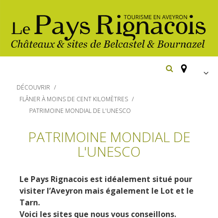
FR
DÉCOUVRIR
EN
FLÂNER À MOINS DE CENT KILOMÈTRES
PATRIMOINE MONDIAL DE L'UNESCO
Españ
Los
imprescindibles
PATRIMOINE MONDIAL DE
L'UNESCO
Senderismo
Belcastel: pueblo y castillo
Cicloturismo
Bournazel: pueblo y castillo
Hoteles y centros
Le Pays Rignacois est idéalement situé pour
de vacaciones
Los parajes
visiter l’Aveyron mais également le Lot et le
Equitación
Tarn.
naturales
Restaurantes
Casas de
Voici les sites que nous vous conseillons.