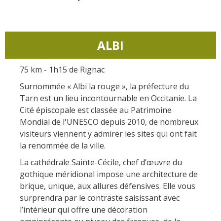
Actividades
huéspedes
La castaña
náuticas, baño
El sendero etno-botanico en
Ségala "Al travers"
Casas rurales y
Las vinas
Actividades
La zona húmeda de
de alquiler
ALBI
deportivas
Maymac
Las ferias y
Vistas
Campings
mercados
75 km - 1h15 de Rignac
Patrimonio y
Surnommée « Albi la rouge », la préfecture du
Alojamientos
Descubrimiento
lugares de interes
Tarn est un lieu incontournable en Occitanie. La
insólitos
del terruño
Cité épiscopale est classée au Patrimoine
Mondial de l'UNESCO depuis 2010, de nombreux
El castillo y jardín de
Camping-car
Recetas y
visiteurs viennent y admirer les sites qui ont fait
Bournazel
productos locales
la renommée de la ville.
El castillo de Belcastel
La cripta de Auzits en verano
La cathédrale Sainte-Cécile, chef d’œuvre du
gothique méridional impose une architecture de
Visitas y Museos
brique, unique, aux allures défensives. Elle vous
surprendra par le contraste saisissant avec
Las visitas guiadas
l’intérieur qui offre une décoration
El museo de Georges