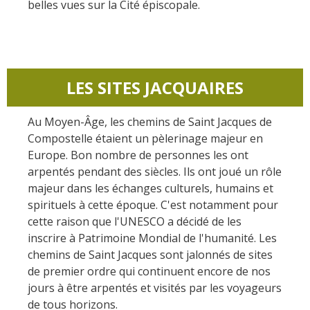
belles vues sur la Cité épiscopale.
kilómetros
Los más bonitos pueblos en
Francia
LES SITES JACQUAIRES
Otras hermosas aldeas
El Pays des Bastides du
Rouergue
Au Moyen-Âge, les chemins de Saint Jacques de
Las ciudades y países de
Compostelle étaient un pèlerinage majeur en
Europe. Bon nombre de personnes les ont
arte y historia
arpentés pendant des siècles. Ils ont joué un rôle
De la valle del Lot al País
majeur dans les échanges culturels, humains et
Decazeville – Aubin
spirituels à cette époque. C'est notamment pour
Patrimonio mundial de la
cette raison que l'UNESCO a décidé de les
UNESCO
inscrire à Patrimoine Mondial de l'humanité. Les
chemins de Saint Jacques sont jalonnés de sites
de premier ordre qui continuent encore de nos
jours à être arpentés et visités par les voyageurs
de tous horizons.