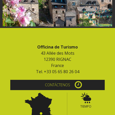
Officina de Turismo
43 Allée des Mots
12390 RIGNAC
France
Tel. +33 05 65 80 26 04
CONTÁCTENOS
TIEMPO