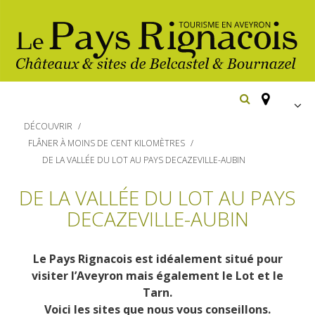
FR
DÉCOUVRIR
EN
FLÂNER À MOINS DE CENT KILOMÈTRES
DE LA VALLÉE DU LOT AU PAYS DECAZEVILLE-AUBIN
Españ
Los
imprescindibles
DE LA VALLÉE DU LOT AU PAYS
DECAZEVILLE-AUBIN
Senderismo
Belcastel: pueblo y castillo
Cicloturismo
Bournazel: pueblo y castillo
Hoteles y centros
Le Pays Rignacois est idéalement situé pour
de vacaciones
Los parajes
visiter l’Aveyron mais également le Lot et le
Equitación
Tarn.
naturales
Restaurantes
Casas de
Voici les sites que nous vous conseillons.