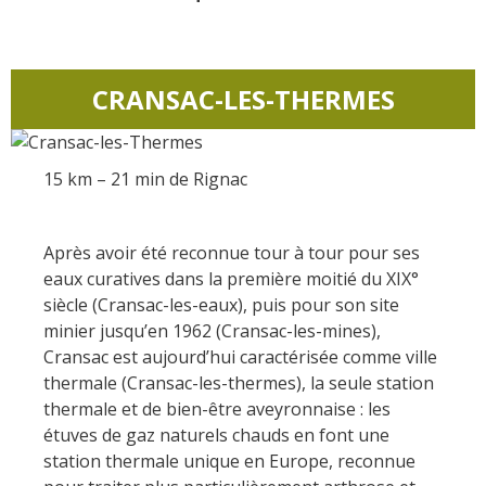
Actividades
huéspedes
La castaña
náuticas, baño
El sendero etno-botanico en
Ségala "Al travers"
Casas rurales y
Las vinas
Actividades
La zona húmeda de
de alquiler
CRANSAC-LES-THERMES
deportivas
Maymac
Las ferias y
Vistas
Campings
mercados
Patrimonio y
15 km – 21 min de Rignac
Alojamientos
Descubrimiento
lugares de interes
insólitos
del terruño
Après avoir été reconnue tour à tour pour ses
El castillo y jardín de
Camping-car
Recetas y
eaux curatives dans la première moitié du XIX°
Bournazel
productos locales
siècle (Cransac-les-eaux), puis pour son site
El castillo de Belcastel
minier jusqu’en 1962 (Cransac-les-mines),
La cripta de Auzits en verano
Cransac est aujourd’hui caractérisée comme ville
thermale (Cransac-les-thermes), la seule station
Visitas y Museos
thermale et de bien-être aveyronnaise : les
étuves de gaz naturels chauds en font une
Las visitas guiadas
station thermale unique en Europe, reconnue
El museo de Georges