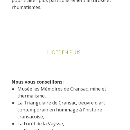
pour traiter plus particulièrement arthrose et
Rouquier en Goutrens
rhumatismes.
« Nuestros campos antes »
La Palairie en Goutrens
El museo de la fragua
un ojo en el pasado
artistas y artesanos
L'IDEE EN PLUS...
La gastronomía
local
La castaña
Nous vous conseillons:
Las vinas
Musée les Mémoires de Cransac, mine et
Las ferias y mercados
thermalisme,
Descubrimiento del terruño
La Triangulaire de Cransac, oeuvre d'art
Recetas y productos locales
contemporain en hommage à l'histoire
cransacoise,
Pasear en menos
La Forêt de la Vaysse,
de cien