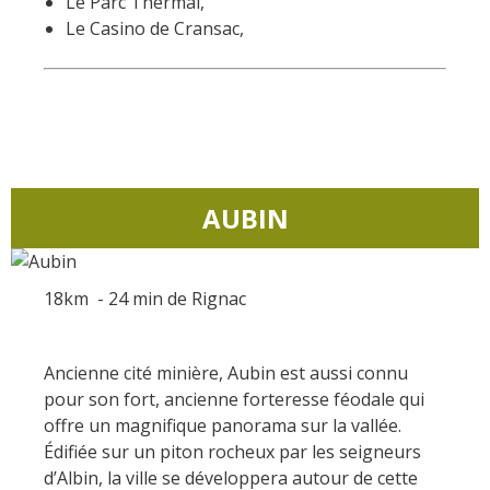
Le Parc Thermal,
kilómetros
Le Casino de Cransac,
Los más bonitos pueblos en
Francia
Otras hermosas aldeas
El Pays des Bastides du
Rouergue
AUBIN
Las ciudades y países de
arte y historia
De la valle del Lot al País
18km - 24 min de Rignac
Decazeville – Aubin
Patrimonio mundial de la
UNESCO
Ancienne cité minière, Aubin est aussi connu
pour son fort, ancienne forteresse féodale qui
offre un magnifique panorama sur la vallée.
Édifiée sur un piton rocheux par les seigneurs
d’Albin, la ville se développera autour de cette