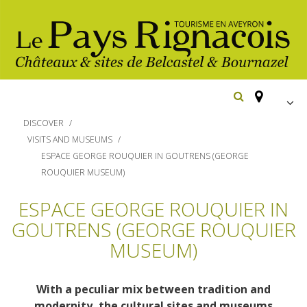
FR
DISCOVER
EN
VISITS AND MUSEUMS
ESPACE GEORGE ROUQUIER IN GOUTRENS (GEORGE
Españ
Los
ROUQUIER MUSEUM)
imprescindibles
ESPACE GEORGE ROUQUIER IN
Senderismo
GOUTRENS (GEORGE ROUQUIER
Belcastel: pueblo y castillo
Cicloturismo
Bournazel: pueblo y castillo
MUSEUM)
Hoteles y centros
de vacaciones
Los parajes
Equitación
naturales
Restaurantes
With a peculiar mix between tradition and
Casas de
modernity, the cultural sites and museums