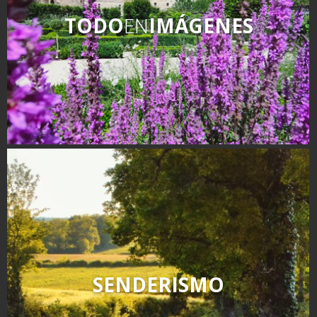
TODO
EN
IMÁGENES
SENDERISMO