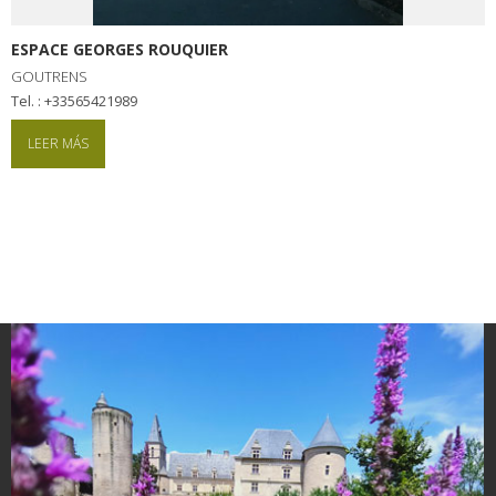
kilómetros
ESPACE GEORGES ROUQUIER
Los más bonitos pueblos en
GOUTRENS
tel. : +33565421989
Francia
Otras hermosas aldeas
LEER MÁS
El Pays des Bastides du
Rouergue
Las ciudades y países de
arte y historia
De la valle del Lot al País
Decazeville – Aubin
Patrimonio mundial de la
UNESCO