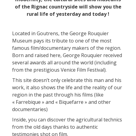
Actividades
huéspedes
La castaña
náuticas, baño
of the Rignac countryside will show you the
El sendero etno-botanico en
rural life of yesterday and today
!
Ségala "Al travers"
Casas rurales y
Las vinas
Actividades
La zona húmeda de
de alquiler
deportivas
Maymac
Located in Goutrens, the George Rouquier
Las ferias y
Vistas
Campings
Museum pays its tribute to one of the most
mercados
famous film/documentary makers of the region.
Patrimonio y
Alojamientos
Born and raised here, George Rouquier received
Descubrimiento
lugares de interes
insólitos
several awards all around the world (including
del terruño
from the prestigious Venice Film Festival).
El castillo y jardín de
Camping-car
Recetas y
This site doesn’t only celebrate this man and his
Bournazel
productos locales
work, it also shows the life and the reality of our
El castillo de Belcastel
region in the past through his films (like
La cripta de Auzits en verano
« Farrebique » and « Biquefarre » and other
documentaries)
Visitas y Museos
Inside, you can discover the agricultural technics
Las visitas guiadas
from the old days thanks to authentic
testimonies shot on film.
El museo de Georges