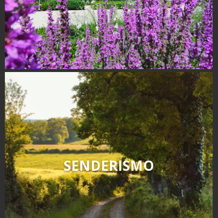
kilómetros
Los más bonitos pueblos en
Francia
Otras hermosas aldeas
El Pays des Bastides du
Rouergue
Las ciudades y países de
arte y historia
De la valle del Lot al País
Decazeville – Aubin
Patrimonio mundial de la
UNESCO
SENDERISMO