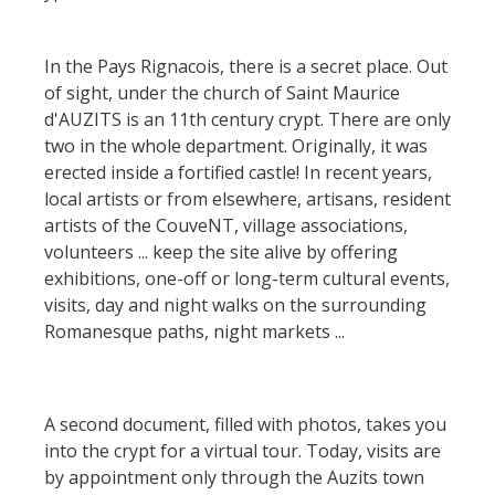
Actividades
huéspedes
La castaña
náuticas, baño
El sendero etno-botanico en
Ségala "Al travers"
Casas rurales y
In the Pays Rignacois, there is a secret place. Out
Las vinas
Actividades
La zona húmeda de
of sight, under the church of Saint Maurice
de alquiler
deportivas
Maymac
d'AUZITS is an 11th century crypt. There are only
Las ferias y
Vistas
Campings
two in the whole department. Originally, it was
mercados
erected inside a fortified castle! In recent years,
Patrimonio y
Alojamientos
local artists or from elsewhere, artisans, resident
Descubrimiento
lugares de interes
insólitos
artists of the CouveNT, village associations,
del terruño
volunteers ... keep the site alive by offering
El castillo y jardín de
Camping-car
exhibitions, one-off or long-term cultural events,
Recetas y
Bournazel
visits, day and night walks on the surrounding
productos locales
El castillo de Belcastel
Romanesque paths, night markets ...
La cripta de Auzits en verano
Visitas y Museos
A second document, filled with photos, takes you
into the crypt for a virtual tour. Today, visits are
Las visitas guiadas
by appointment only through the Auzits town
El museo de Georges