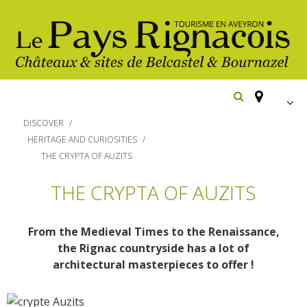
FR
DISCOVER
EN
HERITAGE AND CURIOSITIES
THE CRYPTA OF AUZITS
Españ
Los
imprescindibles
THE CRYPTA OF AUZITS
Senderismo
Belcastel: pueblo y castillo
From the Medieval Times to the Renaissance,
Cicloturismo
Bournazel: pueblo y castillo
the Rignac countryside has a lot of
Hoteles y centros
architectural masterpieces to offer !
de vacaciones
Los parajes
Equitación
naturales
Restaurantes
Casas de