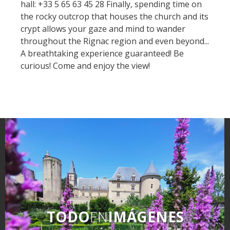
hall: +33 5 65 63 45 28 Finally, spending time on
Rouquier en Goutrens
the rocky outcrop that houses the church and its
« Nuestros campos antes »
crypt allows your gaze and mind to wander
La Palairie en Goutrens
throughout the Rignac region and even beyond...
El museo de la fragua
A breathtaking experience guaranteed! Be
un ojo en el pasado
curious! Come and enjoy the view!
artistas y artesanos
La gastronomía
local
La castaña
Las vinas
Las ferias y mercados
Descubrimiento del terruño
Recetas y productos locales
Pasear en menos
TODO
EN
IMÁGENES
de cien