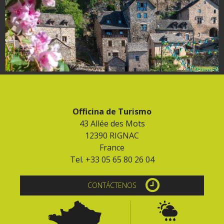
Officina de Turismo
43 Allée des Mots
12390 RIGNAC
France
Tel. +33 05 65 80 26 04
CONTÁCTENOS