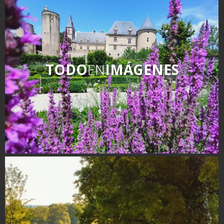
kilómetros
Los más bonitos pueblos en
Francia
Otras hermosas aldeas
TODO
EN
IMÁGENES
El Pays des Bastides du
Rouergue
Las ciudades y países de
arte y historia
De la valle del Lot al País
Decazeville – Aubin
Patrimonio mundial de la
UNESCO