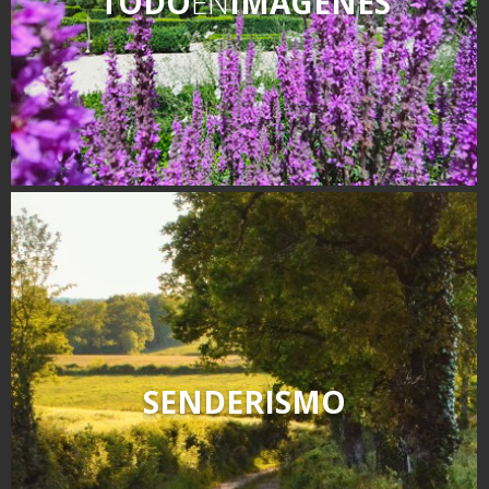
TODO
EN
IMÁGENES
SENDERISMO