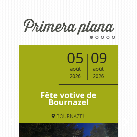
kilómetros
Primera plana
Los más bonitos pueblos en
Francia
Otras hermosas aldeas
El Pays des Bastides du
05
09
Rouergue
Las ciudades y países de
août
août
arte y historia
2026
2026
De la valle del Lot al País
Decazeville – Aubin
 à
Fête votive de
Patrimonio mundial de la
stel
Bournazel
UNESCO
s
BOURNAZEL