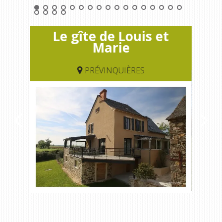
Rouquier en Goutrens
« Nuestros campos antes »
Gîte
Le gîte de Louis et
La Palairie en Goutrens
Marie
El museo de la fragua
un ojo en el pasado
PRÉVINQUIÈRES
artistas y artesanos
La gastronomía
local
La castaña
Las vinas
Las ferias y mercados
Descubrimiento del terruño
Recetas y productos locales
Pasear en menos
de cien